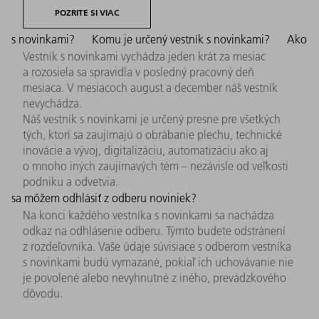
POZRITE SI VIAC
s novinkami?
Komu je určený vestník s novinkami?
Ako
Vestník s novinkami vychádza jeden krát za mesiac
a rozosiela sa spravidla v posledný pracovný deň
mesiaca. V mesiacoch august a december náš vestník
nevychádza.
Náš vestník s novinkami je určený presne pre všetkých
tých, ktorí sa zaujímajú o obrábanie plechu, technické
inovácie a vývoj, digitalizáciu, automatizáciu ako aj
o mnoho iných zaujímavých tém – nezávisle od veľkosti
podniku a odvetvia.
sa môžem odhlásiť z odberu noviniek?
Na konci každého vestníka s novinkami sa nachádza
odkaz na odhlásenie odberu. Týmto budete odstránení
z rozdeľovníka. Vaše údaje súvisiace s odberom vestníka
s novinkami budú vymazané, pokiaľ ich uchovávanie nie
je povolené alebo nevyhnutné z iného, prevádzkového
dôvodu.