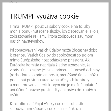
SÍDLA
PODUJATIA A TERMÍNY
PRIHLÁSENIE NA ODBER NOVINIEK
KARTA BEZPEČNOSTNÝCH ÚDAJOV
PRODUKTY
STROJE & SYSTÉMY
LASER
VÝKONOVÁ ELEKTRONIKA
ELEKTRICKÉ RUČNÉ NÁRADIE
SMART FACTORY
SOFTVÉR
SLUŽBY
APLIKÁCIE
ODVETVIA
PODNIK
KARIÉRA
PONUKY PRACOVNÝCH MIEST
PROFIL FIRMY
PREDSTAVENSTVO
SPRÁVA O HOSPODÁRENÍ
FIREMNÉ PRINCÍPY
ZHODA