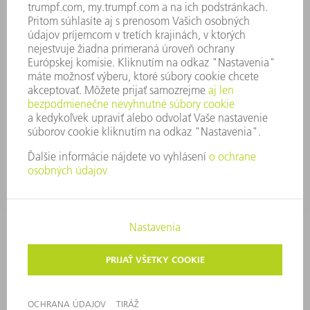
SYSTÉM OZNAMOVANIA
SECURITY
TLAČOVÉ SPRÁVY
ČASOPISY
STABILITA
ŽIVOTNÉ PROSTREDIE & KLÍMA
SOCIÁLNE VECI & SPOLOČNOSŤ
VEDENIE PODNIKU
TIRÁŽ
OCHRANA ÚDAJOV
OZNAMOVANIE PROTISPOLOČENSKEJ ČINNOSTI
AUTORSKÉ PRÁVA A OCHRANNÁ ZNÁMKA
VOP TRUMPF SLOVAKIA
NASTAVENIA SÚKROMIA
© 2026 TRUMPF