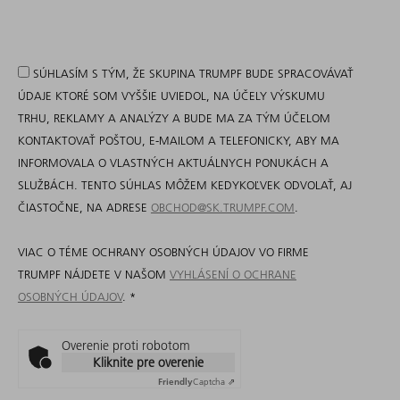
SÚHLASÍM S TÝM, ŽE SKUPINA TRUMPF BUDE SPRACOVÁVAŤ
ÚDAJE KTORÉ SOM VYŠŠIE UVIEDOL, NA ÚČELY VÝSKUMU
TRHU, REKLAMY A ANALÝZY A BUDE MA ZA TÝM ÚČELOM
KONTAKTOVAŤ POŠTOU, E-MAILOM A TELEFONICKY, ABY MA
INFORMOVALA O VLASTNÝCH AKTUÁLNYCH PONUKÁCH A
SLUŽBÁCH. TENTO SÚHLAS MÔŽEM KEDYKOĽVEK ODVOLAŤ, AJ
ČIASTOČNE, NA ADRESE
OBCHOD@SK.TRUMPF.COM
.
VIAC O TÉME OCHRANY OSOBNÝCH ÚDAJOV VO FIRME
TRUMPF NÁJDETE V NAŠOM
VYHLÁSENÍ O OCHRANE
OSOBNÝCH ÚDAJOV
.
*
Overenie proti robotom
Kliknite pre overenie
Friendly
Captcha ⇗