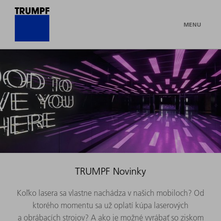
MENU
TRUMPF Novinky
Koľko lasera sa vlastne nachádza v našich mobiloch? Od
ktorého momentu sa už oplatí kúpa laserových
a obrábacích strojov? A ako je možné vyrábať so ziskom