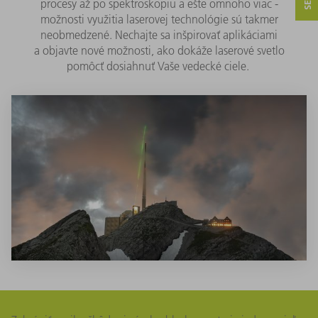
procesy až po spektroskopiu a ešte omnoho viac -
možnosti využitia laserovej technológie sú takmer
neobmedzené. Nechajte sa inšpirovať aplikáciami
a objavte nové možnosti, ako dokáže laserové svetlo
pomôcť dosiahnuť Vaše vedecké ciele.