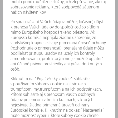
LASER
VÝKONOVÁ ELEKTRONIKA
ELEKTRICKÉ RUČNÉ NÁRADIE
SMART FACTORY
SOFTVÉR
SLUŽBY
APLIKÁCIE
ODVETVIA
PODNIK
KARIÉRA
PONUKY PRACOVNÝCH MIEST
PROFIL FIRMY
PREDSTAVENSTVO
SPRÁVA O HOSPODÁRENÍ
FIREMNÉ PRINCÍPY
ZHODA
SYSTÉM OZNAMOVANIA
SECURITY
TLAČOVÉ SPRÁVY
ČASOPISY
STABILITA
ŽIVOTNÉ PROSTREDIE & KLÍMA