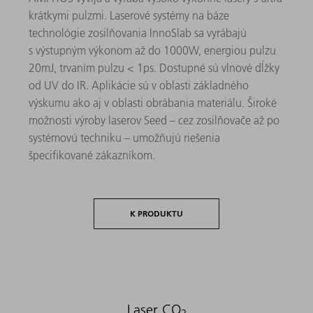
krátkymi pulzmi. Laserové systémy na báze
technológie zosilňovania InnoSlab sa vyrábajú
s výstupným výkonom až do 1000W, energiou pulzu
20mJ, trvaním pulzu < 1ps. Dostupné sú vlnové dĺžky
od UV do IR. Aplikácie sú v oblasti základného
výskumu ako aj v oblasti obrábania materiálu. Široké
možnosti výroby laserov Seed – cez zosilňovače až po
systémovú techniku – umožňujú riešenia
špecifikované zákazníkom.
K PRODUKTU
Laser CO