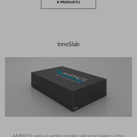
K PRODUKTU
InnoSlab
AMPHOS vyvíja a vyrába vysoko výkonné lasery s ultra