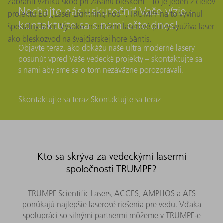
Zabrániť vzniku škôd pri zásahu bleskom – to je jeden z cieľov
Nechajte nás uskutočniť Vaše vízie -
projektu EÚ „Laser Lightning Rod“. TRUMPF na to vyvinul
kontaktujte sa s nami ešte dnes!
špeciálny laser. Vysoko intenzívne laserové pulzy využíva laser
ako bleskozvod na švajčiarskej hore Säntis.
Objavte teraz, ako dokážu naše ultra moderné lasery
posunúť vpred Vaše vedecké projekty – skontaktujte sa
s nami aby sme sa o tom nezáväzne porozprávali.
Skontaktujte sa teraz
Skontaktujte sa teraz
Kto sa skrýva za vedeckými lasermi
spoločnosti TRUMPF?
TRUMPF Scientific Lasers, ACCES, AMPHOS a AFS
ponúkajú najlepšie laserové riešenia pre vedu. Vďaka
spolupráci so silnými partnermi môžeme v TRUMPF-e