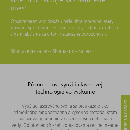
vízie. Skontaktujte sa s nami ešte
dnes!
Objavte teraz, ako dokážu naše ultra moderné lasery
posunúť vpred Vaše vedecké projekty – skontaktujte sa
s nami aby sme sa o tom nezáväzne porozprávali.
Skontaktujte sa teraz
Skontaktujte sa teraz
Rôznorodosť využitia laserovej
technológie vo výskume
SERVIS & KONTAKT
Využitie laserového svetla sa preukázalo ako
mimoriadne mnohostranná a výkonná metóda, ktorá
nachádza uplatnenie v nespočetných oblastiach
vedy. Od biomedicínskeh zobrazovania cez nelineárne