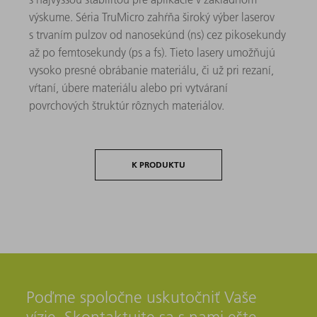
výskume. Séria TruMicro zahŕňa široký výber laserov
s trvaním pulzov od nanosekúnd (ns) cez pikosekundy
až po femtosekundy (ps a fs). Tieto lasery umožňujú
vysoko presné obrábanie materiálu, či už pri rezaní,
vŕtaní, úbere materiálu alebo pri vytváraní
povrchových štruktúr rôznych materiálov.
K PRODUKTU
Poďme spoločne uskutočniť Vaše