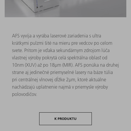
AFS vyvíja a vyrába laserové zariadenia s ultra
krátkymi pulzmi šité na mieru pre vedcov po celom
svete. Pritom je vďaka sekundárnym zdrojom lúča
vlastnej výroby pokrytá celá spektrálna oblasť od
10nm (XUV) až po 18µm (MIR). AFS ponúka na druhej
strane aj jedinečné priemyselné lasery na báze túlia
pri centrálnej vlnovej dĺžke 2µm, ktoré aktuálne
nachádzajú uplatnenie najmä v priemysle výroby
polovodičov.
K PRODUKTU