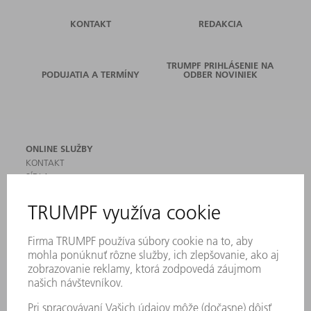
KONTAKT
REDAKCIA
TRUMPF PRIHLÁSENIE NA
PODUJATIA A TERMÍNY
ODBER NOVINIEK
ONLINE SLUŽBY
KONTAKT
SÍDLA
PODUJATIA A TERMÍNY
PRIHLÁSENIE NA ODBER NOVINIEK
KARTA BEZPEČNOSTNÝCH ÚDAJOV
PRODUKTY
STROJE & SYSTÉMY
LASER
VÝKONOVÁ ELEKTRONIKA
ELEKTRICKÉ RUČNÉ NÁRADIE
SMART FACTORY