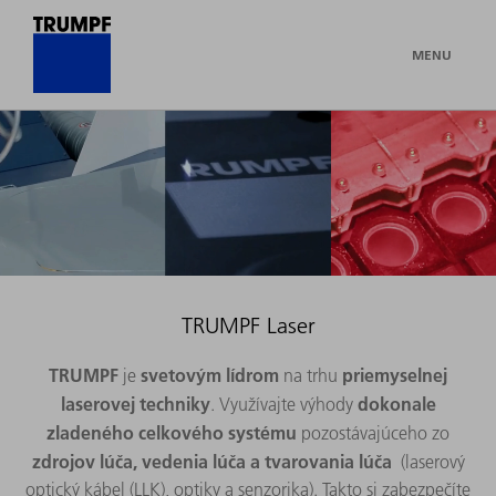
MENU
TRUMPF Laser
TRUMPF
svetovým lídrom
priemyselnej
je
na trhu
laserovej techniky
dokonale
. Využívajte výhody
zladeného celkového systému
pozostávajúceho zo
zdrojov lúča, vedenia lúča a tvarovania lúča
(laserový
optický kábel (LLK), optiky a senzorika). Takto si zabezpečíte