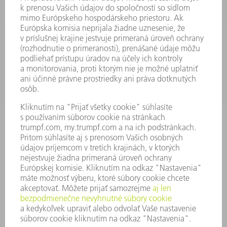
SOFTVÉR
SLUŽBY
APLIKÁCIE
ODVETVIA
PODNIK
KARIÉRA
PONUKY PRACOVNÝCH MIEST
PROFIL FIRMY
PREDSTAVENSTVO
SPRÁVA O HOSPODÁRENÍ
FIREMNÉ PRINCÍPY
ZHODA
SYSTÉM OZNAMOVANIA
SECURITY
TLAČOVÉ SPRÁVY
ČASOPISY
STABILITA
ŽIVOTNÉ PROSTREDIE & KLÍMA
SOCIÁLNE VECI & SPOLOČNOSŤ
VEDENIE PODNIKU