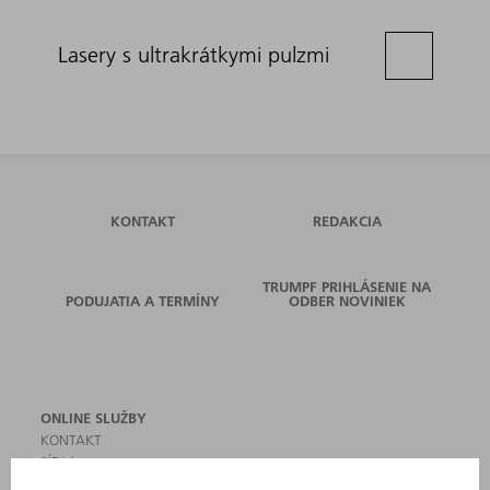
Lasery s ultrakrátkymi pulzmi
KONTAKT
REDAKCIA
TRUMPF PRIHLÁSENIE NA
PODUJATIA A TERMÍNY
ODBER NOVINIEK
ONLINE SLUŽBY
KONTAKT
SÍDLA
PODUJATIA A TERMÍNY