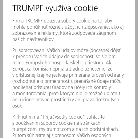
PRIHLÁSENIE NA ODBER NOVINIEK
KARTA BEZPEČNOSTNÝCH ÚDAJOV
PRODUKTY
STROJE & SYSTÉMY
LASER
VÝKONOVÁ ELEKTRONIKA
ELEKTRICKÉ RUČNÉ NÁRADIE
SMART FACTORY
SOFTVÉR
SLUŽBY
APLIKÁCIE
ODVETVIA
PODNIK
KARIÉRA
PONUKY PRACOVNÝCH MIEST
PROFIL FIRMY
PREDSTAVENSTVO
SPRÁVA O HOSPODÁRENÍ
FIREMNÉ PRINCÍPY
ZHODA
SYSTÉM OZNAMOVANIA
SECURITY