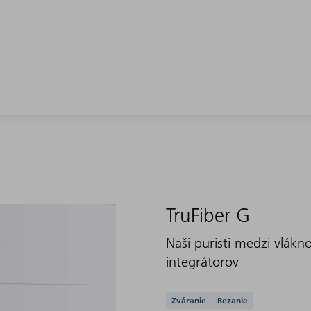
TruFiber G
Naši puristi medzi vlákn
integrátorov
Podporované aplikác
Zváranie
Rezanie