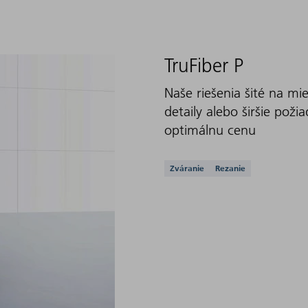
TruFiber P
Naše riešenia šité na mi
detaily alebo širšie poži
optimálnu cenu
Podporované aplikác
Zváranie
Rezanie