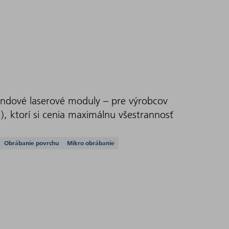
undové laserové moduly – pre výrobcov
), ktorí si cenia maximálnu všestrannosť
ie
Obrábanie povrchu
Mikro obrábanie