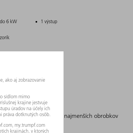
 do 6 kW
1 výstup
zorík
ct
é lasery – pre obrábanie najmenších obrobkov