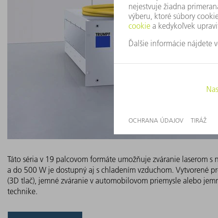
Táto séria v 19 palcovom formáte umožňuje zváranie laserom s n
a do 500 W je dostupný aj s chladením vzduchom. Vytvorené pr
(3D tlač), jemné zváranie v automobilovom priemysle alebo jemn
technike.