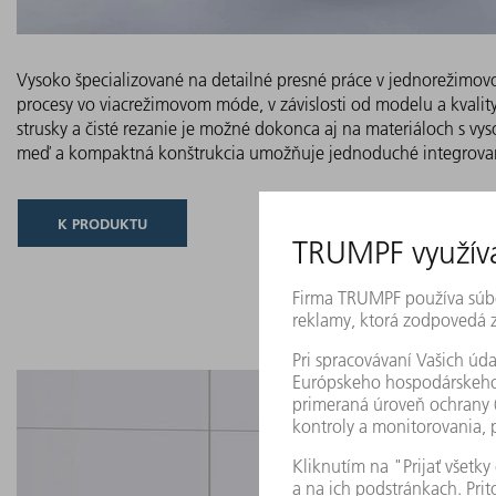
Vysoko špecializované na detailné presné práce v jednorežim
procesy vo viacrežimovom móde, v závislosti od modelu a kvality
strusky a čisté rezanie je možné dokonca aj na materiáloch s vy
meď a kompaktná konštrukcia umožňuje jednoduché integrovanie
K PRODUKTU