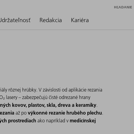
HĽADANIE
Udržateľnosť
Redakcia
Kariéra
ly rôznej hrúbky. V závislosti od aplikácie rezania
CO₂ lasery – zabezpečujú čisté odrezané hrany
zných kovov, plastov, skla, dreva a keramiky
.
ezania
výkonné rezanie hrubého plechu
až po
.
ch prostrediach
medicínskej
ako napríklad v