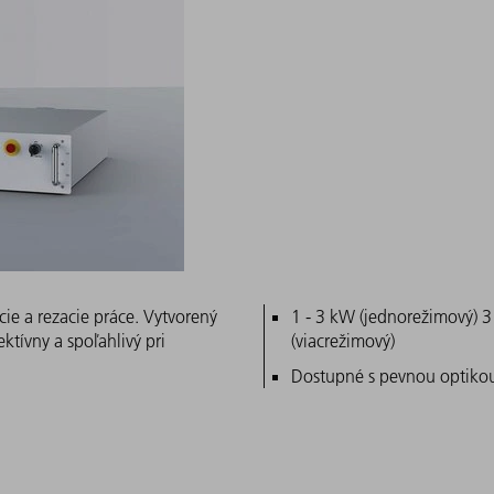
cie a rezacie práce. Vytvorený
Hlavné znaky
1 - 3 kW (jednorežimový) 3
ektívny a spoľahlivý pri
(viacrežimový)
Dostupné s pevnou optik