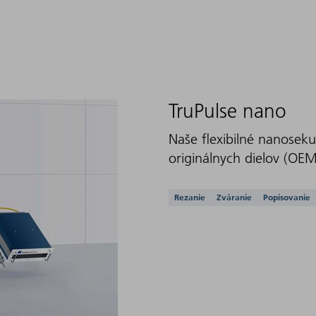
TruPulse nano
Naše flexibilné nanosek
originálnych dielov (OEM
Podporované aplikác
Rezanie
Zváranie
Popisovanie