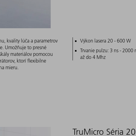
nu, kvality lúča a parametrov
Hlavné znaky
Výkon lasera 20 - 600 W
cie. Umožňuje to presné
Trvanie pulzu: 3 ns - 2000 n
j škály materiálov pomocou
až do 4 Mhz
torov, ktorí flexibilne
na mieru.
TruMicro Séria 2