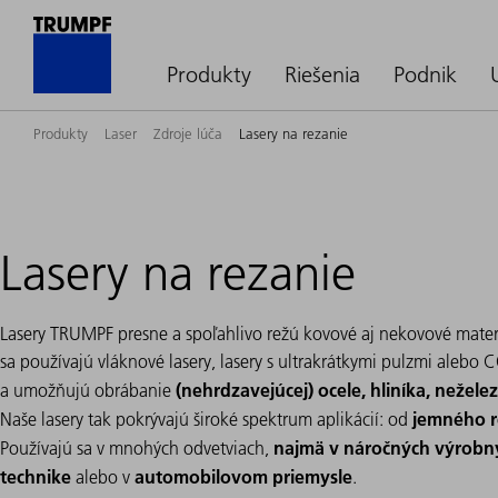
Produkty
Riešenia
Podnik
Produkty
Laser
Zdroje lúča
Lasery na rezanie
Lasery na rezanie
Lasery TRUMPF presne a spoľahlivo režú kovové aj nekovové materiá
sa používajú vláknové lasery, lasery s ultrakrátkymi pulzmi alebo 
(nehrdzavejúcej) ocele, hliníka, nežele
a umožňujú obrábanie
jemného r
Naše lasery tak pokrývajú široké spektrum aplikácií: od
najmä v náročných výrobný
Používajú sa v mnohých odvetviach,
technike
automobilovom priemysle
alebo v
.