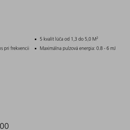
2
5 kvalít lúča od 1,3 do 5,0 M
s pri frekvencii
Maximálna pulzová energia: 0.8 - 6 mJ
000