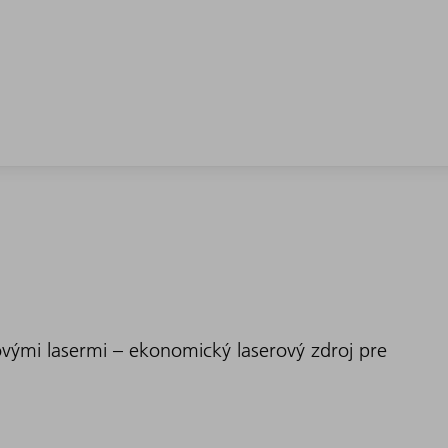
ovými lasermi – ekonomický laserový zdroj pre
ie