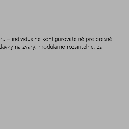
eru – individuálne konfigurovateľné pre presné
adavky na zvary, modulárne rozšíriteľné, za
ie