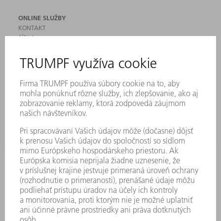
ONLINE SLUŽBY
KONTAKT
SÍDLA
PODUJATIA A TERMÍNY
PRIHLÁSENIE NA ODBER NOVINIEK
KARTA BEZPEČNOSTNÝCH ÚDAJOV
PRODUKTY
STROJE & SYSTÉMY
LASER
VÝKONOVÁ ELEKTRONIKA
ELEKTRICKÉ RUČNÉ NÁRADIE
SMART FACTORY
SOFTVÉR
SLUŽBY
APLIKÁCIE
ODVETVIA
PODNIK
KARIÉRA
PONUKY PRACOVNÝCH MIEST
PROFIL FIRMY
PREDSTAVENSTVO