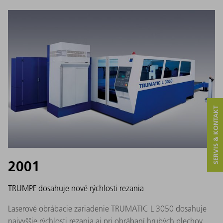
SERVIS & KONTAKT
2001
TRUMPF dosahuje nové rýchlosti rezania
Laserové obrábacie zariadenie TRUMATIC L 3050 dosahuje
najvyššie rýchlosti rezania aj pri obrábaní hrubých plechov.