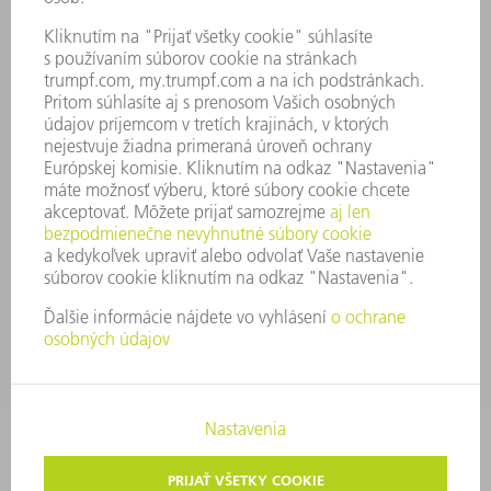
SPRÁVA O HOSPODÁRENÍ
FIREMNÉ PRINCÍPY
ZHODA
SYSTÉM OZNAMOVANIA
SECURITY
TLAČOVÉ SPRÁVY
ČASOPISY
STABILITA
ŽIVOTNÉ PROSTREDIE & KLÍMA
SOCIÁLNE VECI & SPOLOČNOSŤ
VEDENIE PODNIKU
TIRÁŽ
OCHRANA ÚDAJOV
OZNAMOVANIE PROTISPOLOČENSKEJ ČINNOSTI
AUTORSKÉ PRÁVA A OCHRANNÁ ZNÁMKA
VOP TRUMPF SLOVAKIA
NASTAVENIA SÚKROMIA