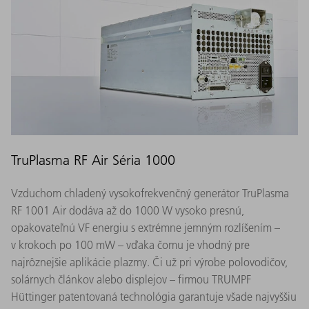
TruPlasma RF Air Séria 1000
Vzduchom chladený vysokofrekvenčný generátor TruPlasma
RF 1001 Air dodáva až do 1000 W vysoko presnú,
opakovateľnú VF energiu s extrémne jemným rozlíšením –
v krokoch po 100 mW – vďaka čomu je vhodný pre
najrôznejšie aplikácie plazmy. Či už pri výrobe polovodičov,
solárnych článkov alebo displejov – firmou TRUMPF
Hüttinger patentovaná technológia garantuje všade najvyššiu