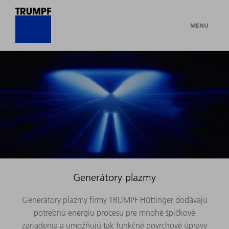
MENU
Generátory plazmy
Generátory plazmy firmy TRUMPF Hüttinger dodávajú
potrebnú energiu procesu pre mnohé špičkové
zariadenia a umožňujú tak funkčné povrchové úpravy