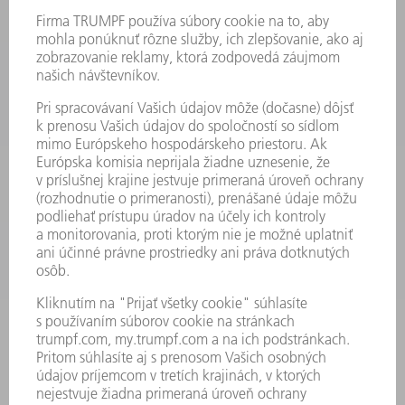
PRODUKTY
STROJE & SYSTÉMY
LASER
VÝKONOVÁ ELEKTRONIKA
ELEKTRICKÉ RUČNÉ NÁRADIE
SMART FACTORY
SOFTVÉR
SLUŽBY
APLIKÁCIE
ODVETVIA
PODNIK
KARIÉRA
PONUKY PRACOVNÝCH MIEST
PROFIL FIRMY
PREDSTAVENSTVO
SPRÁVA O HOSPODÁRENÍ
FIREMNÉ PRINCÍPY
ZHODA
SYSTÉM OZNAMOVANIA
SECURITY
TLAČOVÉ SPRÁVY
ČASOPISY