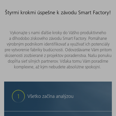
Štyrmi krokmi úspešne k závodu Smart Factory!
Vykonajte s nami ďalšie kroky do Vášho produktívneho
a dlhodobo ziskového závodu Smart Factory. Pomáhane
výrobným podnikom identifikovať a využívať ich potenciály
pre vytvorenie fabriky budúcnosti. Odovzdávame Vám pritom
skúsenosti zozbierané z projektov poradenstva. Našu ponuku
dopĺňa sieť silných partnerov. Vďaka tomu Vám poradíme
komplexne, až kým nebudete absolútne spokojní.
1
Všetko začína analýzou
Zanalyzujeme u Vás v závode Vaše reťazce procesov
– od prijatia zákazky až po expedíciu. Potom Vám