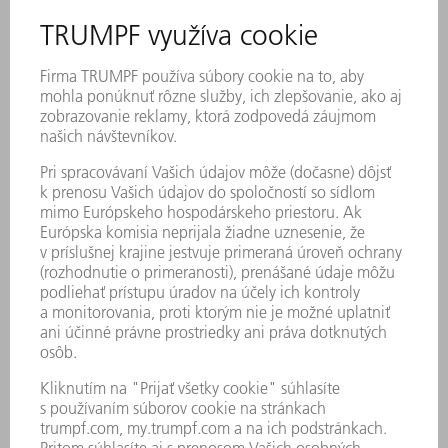
Digitálna logistika výrobného závodu
Stále načas správny materiál na správnom mieste? Aby sa to
podarilo, zanalyzujeme Vaše súčasné logistické procesy
a identifikujeme ideálny materiálový tok – vrátane skladu
a medziskladu. Vyhodnocujeme pritom aj technológie ako
FTS (transportný systém bez obsluhy), skenery QR kódov
alebo automatizované rezervácie materiálu. To všetko
s jedným cieľom: Synchronizovaný tok zákaziek a materiálu,
ktorý šanuje Vaše nervy a šetrí Váš čas a peniaze.
Čo zamestnáva našich zákazníkov ohľadom
digitalizácie?