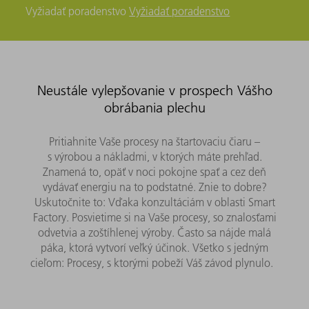
Vyžiadať poradenstvo
Vyžiadať poradenstvo
Neustále vylepšovanie v prospech Vášho
obrábania plechu
Pritiahnite Vaše procesy na štartovaciu čiaru –
s výrobou a nákladmi, v ktorých máte prehľad.
Znamená to, opäť v noci pokojne spať a cez deň
vydávať energiu na to podstatné. Znie to dobre?
Uskutočnite to: Vďaka konzultáciám v oblasti Smart
Factory. Posvietime si na Vaše procesy, so znalosťami
odvetvia a zoštíhlenej výroby. Často sa nájde malá
páka, ktorá vytvorí veľký účinok. Všetko s jedným
cieľom: Procesy, s ktorými pobeží Váš závod plynulo.