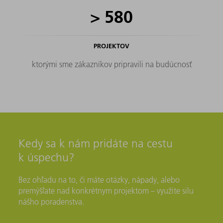
>
580
PROJEKTOV
ktorými sme zákazníkov pripravili na budúcnosť
Kedy sa k nám pridáte na cestu
k úspechu?
Bez ohľadu na to, či máte otázky, nápady, alebo
premýšľate nad konkrétnym projektom – využite silu
nášho poradenstva.