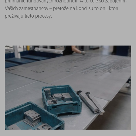
prijímanie fundovaných rozhodnutí. A to celé so zapojením
Vašich zamestnancov – pretože na konci sú to oni, ktorí
prežívajú tieto procesy.