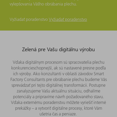
vylepšovania Vášho obrábania plechu.
Vyžiadať poradenstvo
Vyžiadať poradenstvo
Zelená pre Vašu digitálnu výrobu
Vďaka digitálnym procesom sú spracovatelia plechu
konkurencieschopnejší, ak sú nastavené presne podľa
ich výroby. Ako konzultanti v oblasti závodov Smart
Factory Consultants pre obrábanie plechu budeme Vás
sprevádzať pri tejto digitálnej transformácii. Postupne
zanalyzujeme Vašu aktuálnu situáciu, odhalíme
potenciály a pripravíme návrh požadovaného stavu.
Vďaka externému poradenstvu môžete vyriešiť interné
prekážky – a vytvoriť digitálne procesy, ktoré Vám
ušetria čas a peniaze.