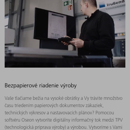
Bezpapierové riadenie výroby
Vaše tlačiarne bežia na vysoké obrátky a Vy trávite množstvo
času triedením papierových dokumentov zákaziek,
technických výkresov a nastavovacích plánov? Pomocou
softvéru Oseon vytvoríte digitálny informačný tok medzi TPV
(technologická príprava výroby) a výrobou. Vytvoríme s Vami