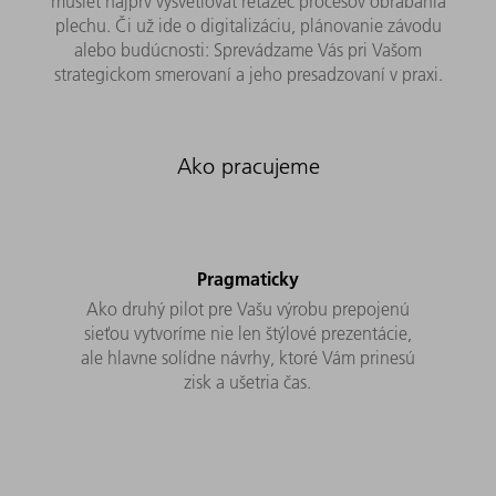
musieť najprv vysvetľovať reťazec procesov obrábania
plechu. Či už ide o digitalizáciu, plánovanie závodu
alebo budúcnosti: Sprevádzame Vás pri Vašom
strategickom smerovaní a jeho presadzovaní v praxi.
Ako pracujeme
Pragmaticky
Ako druhý pilot pre Vašu výrobu prepojenú
sieťou vytvoríme nie len štýlové prezentácie,
ale hlavne solídne návrhy, ktoré Vám prinesú
zisk a ušetria čas.