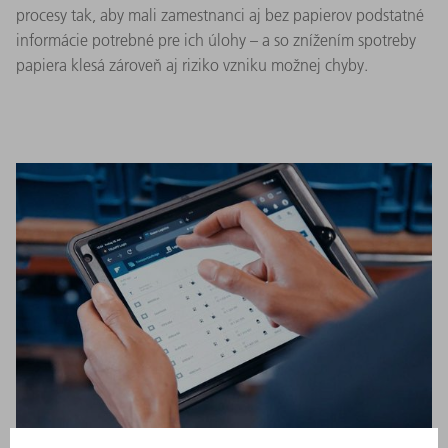
procesy tak, aby mali zamestnanci aj bez papierov podstatné
informácie potrebné pre ich úlohy – a so znížením spotreby
papiera klesá zároveň aj riziko vzniku možnej chyby.