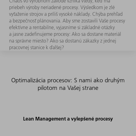
Chaos vo výrobnom závode vzniká vtedy, keď má
priebeh výroby neriadené procesy. Výsledkom je zlé
vyťaženie strojov a príliš vysoké náklady. Chýba prehľad
a bezpečnosť plánovania. Aby sme zostavili Vaše procesy
efektívne a rentabilne, vyjasníme si základné otázky
a jasne zadefinujeme procesy: Ako sa dostane materiál
na správne miesto? Ako sa dostanú zákazky z jednej
pracovnej stanice k ďalšej?
Optimalizácia procesov: S nami ako druhým
pilotom na Vašej strane
Lean Management a vylepšené procesy