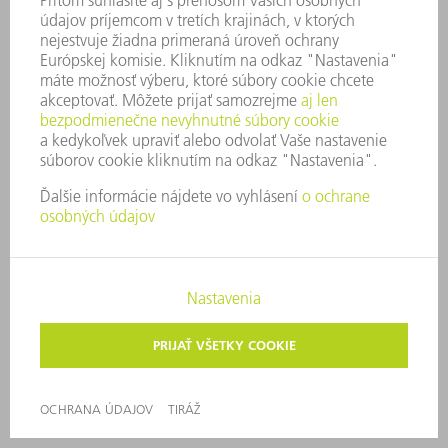
"Všetci vravia o digitalizácii, no kde
máme my ako spracovatelia plechu
začať?"
"Čo predtým fungovalo analógovo,
dnes už nefunguje."
"Dokážeme obsluhovať stroje, no
nevieme digitalizovať procesy."