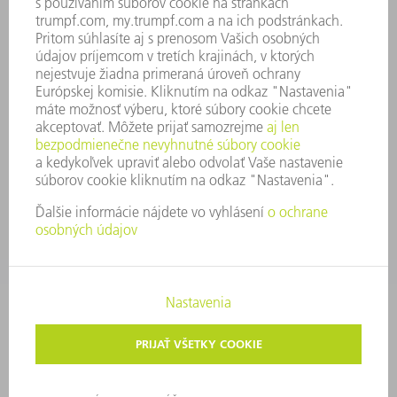
SYSTÉM OZNAMOVANIA
SECURITY
TLAČOVÉ SPRÁVY
ČASOPISY
STABILITA
ŽIVOTNÉ PROSTREDIE & KLÍMA
SOCIÁLNE VECI & SPOLOČNOSŤ
VEDENIE PODNIKU
TIRÁŽ
OCHRANA ÚDAJOV
OZNAMOVANIE PROTISPOLOČENSKEJ ČINNOSTI
AUTORSKÉ PRÁVA A OCHRANNÁ ZNÁMKA
VOP TRUMPF SLOVAKIA
NASTAVENIA SÚKROMIA
© 2026 TRUMPF