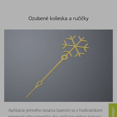
Ozubené kolieska a ručičky
Aplikácie jemného rezania laserom sú v hodinárskom
priemysle ešte cennejšie ako aplikácie mikro zvárania.