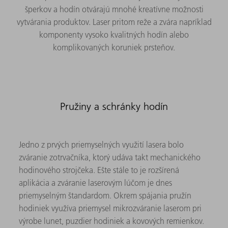
šperkov a hodín otvárajú mnohé kreatívne možnosti
vytvárania produktov. Laser pritom reže a zvára napríklad
komponenty vysoko kvalitných hodín alebo
komplikovaných koruniek prsteňov.
Pružiny a schránky hodín
Jedno z prvých priemyselných využití lasera bolo
zváranie zotrvačníka, ktorý udáva takt mechanického
hodinového strojčeka. Ešte stále to je rozšírená
aplikácia a zváranie laserovým lúčom je dnes
priemyselným štandardom. Okrem spájania pružín
hodiniek využíva priemysel mikrozváranie laserom pri
výrobe lunet, puzdier hodiniek a kovových remienkov.