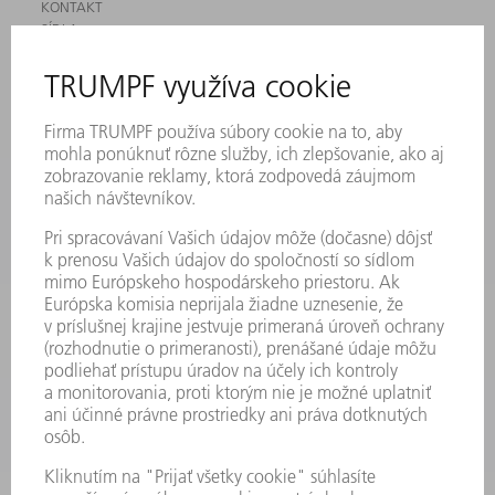
KONTAKT
SÍDLA
PODUJATIA A TERMÍNY
PRIHLÁSENIE NA ODBER NOVINIEK
KARTA BEZPEČNOSTNÝCH ÚDAJOV
PRODUKTY
STROJE & SYSTÉMY
LASER
VÝKONOVÁ ELEKTRONIKA
ELEKTRICKÉ RUČNÉ NÁRADIE
SMART FACTORY
SOFTVÉR
SLUŽBY
APLIKÁCIE
ODVETVIA
PODNIK
KARIÉRA
PONUKY PRACOVNÝCH MIEST
PROFIL FIRMY
PREDSTAVENSTVO
SPRÁVA O HOSPODÁRENÍ
FIREMNÉ PRINCÍPY
ZHODA