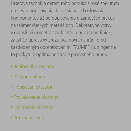
Laserová technika okrem toho ponúka široké spektrum
procesov popisovania, ktoré siaha od číslovania
komponentov až po popisovanie dizajnových prvkov
na takmer všetkých materiáloch. Dekoratívne vrstvy
v oblasti mikrometrov zušľachťujú puzdrá hodiniek,
zatiaľ čo úprava vytvrdzujúca povrch chráni pred
každodenným opotrebovaním. TRUMPF Hüttinger na
to poskytuje optimálne zdroje procesného prúdu.
Teplovodivé zváranie
Mikroobrábanie
Popisovanie laserom
Povlakovanie plazmou
Obrábanie plazmou
Arc manažment