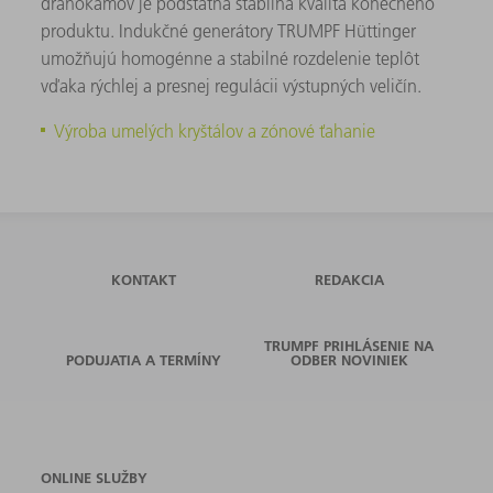
drahokamov je podstatná stabilná kvalita konečného
produktu. Indukčné generátory TRUMPF Hüttinger
umožňujú homogénne a stabilné rozdelenie teplôt
vďaka rýchlej a presnej regulácii výstupných veličín.
Výroba umelých kryštálov a zónové ťahanie
KONTAKT
REDAKCIA
TRUMPF PRIHLÁSENIE NA
PODUJATIA A TERMÍNY
ODBER NOVINIEK
ONLINE SLUŽBY