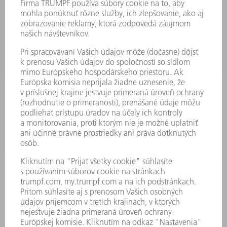
STROJE & SYSTÉMY
LASER
VÝKONOVÁ ELEKTRONIKA
ELEKTRICKÉ RUČNÉ NÁRADIE
SMART FACTORY
SOFTVÉR
SLUŽBY
APLIKÁCIE
ODVETVIA
PODNIK
KARIÉRA
PONUKY PRACOVNÝCH MIEST
PROFIL FIRMY
PREDSTAVENSTVO
SPRÁVA O HOSPODÁRENÍ
FIREMNÉ PRINCÍPY
ZHODA
SYSTÉM OZNAMOVANIA
SECURITY
TLAČOVÉ SPRÁVY
ČASOPISY
STABILITA