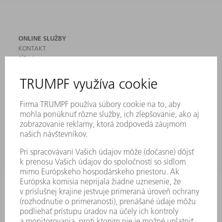
ONLINE SLUŽBY
KONTAKT
SÍDLA
PODUJATIA A TERMÍNY
PRIHLÁSENIE NA ODBER NOVINIEK
KARTA BEZPEČNOSTNÝCH ÚDAJOV
PRODUKTY
STROJE & SYSTÉMY
LASER
VÝKONOVÁ ELEKTRONIKA
ELEKTRICKÉ RUČNÉ NÁRADIE
SMART FACTORY
SOFTVÉR
SLUŽBY
APLIKÁCIE
ODVETVIA
PODNIK
KARIÉRA
PONUKY PRACOVNÝCH MIEST