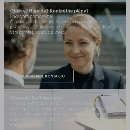
Otázky? Nápady? Konkrétne plány?
Radi Vám pomôžeme!
Či už ide o technické detaily, ceny alebo individuálne
požiadavky: Čokoľvek vás trápi, dáme vám odpoveď, ktorá
Vám pomôže posunúť sa vpred.
NADVIAZANIE KONTAKTU
Otestujte TruPulse nano
– za reálnych podmienok, vo Vašom závode
Využite príležitosť vyskúšať si bez záväzkov po dobu až 30 dní
náš TruPulse nano priamo vo Vašej výrobe – získate cenné
skúsenosti a uvidíte skutočné výsledky ešte predtým, ako
investujete.