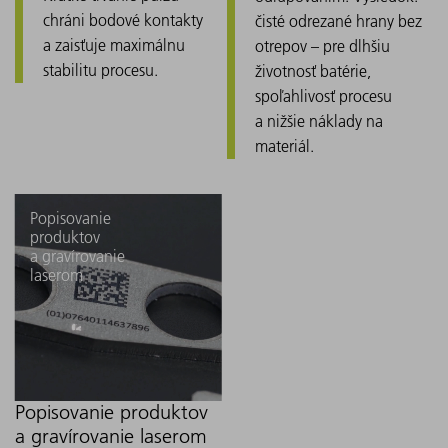
chráni bodové kontakty
čisté odrezané hrany bez
a zaisťuje maximálnu
otrepov – pre dlhšiu
stabilitu procesu.
životnosť batérie,
spoľahlivosť procesu
a nižšie náklady na
materiál.
Popisovanie
produktov
a gravírovanie
laserom
Popisovanie produktov
a gravírovanie laserom