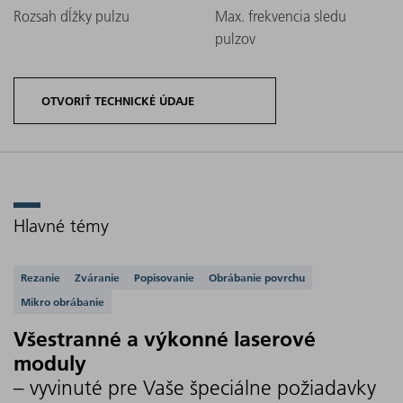
Rozsah dĺžky pulzu
Max. frekvencia sledu
pulzov
OTVORIŤ TECHNICKÉ ÚDAJE
Hlavné témy
Varianty
Stredný
Kvalita
Rozmery
výrobku
Podporované aplikácie
výstupný
lúča
(Š x V x
Rezanie
Zváranie
Popisovanie
Obrábanie povrchu
TruPulse
výkon
(M²)
H)
Mikro obrábanie
nano
Všestranné a výkonné laserové
moduly
– vyvinuté pre Vaše špeciálne požiadavky
TruPulse
1002