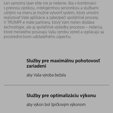
Len samotný laser ešte nie je riešenie. Iba v kombinácii
s presnou optikou, inteligentnou senzorikou a službami
ušitými na mieru je možné vytvoriť systém, ktorý umožní
realizovať Vaše aplikácie a zabezpečí spoľahlivé procesy.
V TRUMPF-e máte partnera, ktorý Vám nielen dodáva
technológie, ale aj spoľahlivé výsledky procesov – riešenia,
ktoré merateľne posúvajú Vašu výrobu vpred a vyplácajú sa
prostredníctvom udržateľného úspechu.
Služby pre maximálnu pohotovosť
zariadení
aby Vaša výroba bežala
Služby pre optimalizáciu výkonu
aby výkon bol špičkovým výkonom