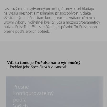
nano
Laserový modul vytvorený pre integrátorov, ktorí hľadajú
(FK10-EP)
najvyššiu presnosť a maximálnu prispôsobivosť. Vďaka
všestranným možnostiam konfigurácie – vrátane rôznych
20 W
úrovní výkonu, voliteľnej kvality lúča a možností/parametrov
347 mm
pulzov PulseTune™ – si môžete prispôsobiť TruPulse nano
TruPulse
presne podľa svojich potrieb.
x 201
1002
nano
mm x 95
(FK10-HS)
mm
< 1,3
TruPulse
Vďaka čomu je TruPulse nano výnimočný
1005
50 W
– Prehľad jeho špeciálnych vlastností
nano
(FK10-HS)
Presne
konfigurovateľný
377 mm
TruPulse
x 249
podľa
1010
100 W
nano
mm x
Vašich