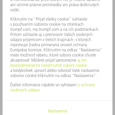
PROFIL FIRMY
PREDSTAVENSTVO
SPRÁVA O HOSPODÁRENÍ
FIREMNÉ PRINCÍPY
ZHODA
SYSTÉM OZNAMOVANIA
SECURITY
TLAČOVÉ SPRÁVY
ČASOPISY
STABILITA
ŽIVOTNÉ PROSTREDIE & KLÍMA
SOCIÁLNE VECI & SPOLOČNOSŤ
VEDENIE PODNIKU
TIRÁŽ
OCHRANA ÚDAJOV
OZNAMOVANIE PROTISPOLOČENSKEJ ČINNOSTI