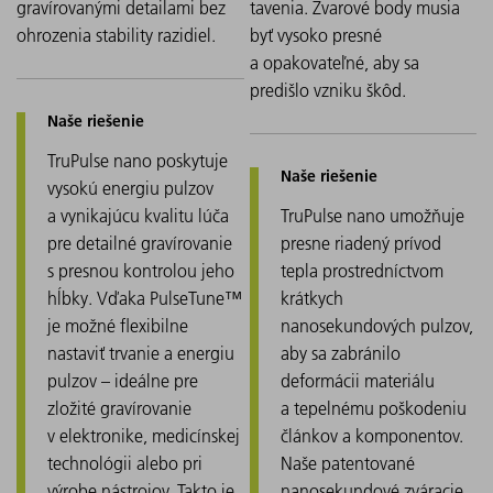
2,5 -
gravírovanými detailami bez
tavenia. Zvarové body musia
3,5
ohrozenia stability razidiel.
byť vysoko presné
377 mm
a opakovateľné, aby sa
TruPulse
x 249
4007
predišlo vzniku škôd.
70 W
nano
mm x 95
(FK10-HS)
mm
TruPulse nano poskytuje
vysokú energiu pulzov
a vynikajúcu kvalitu lúča
TruPulse nano umožňuje
473 mm
TruPulse
pre detailné gravírovanie
presne riadený prívod
4,0 -
x 417
5020
200 W
s presnou kontrolou jeho
tepla prostredníctvom
nano
6,0
mm x
(FK10-EP)
hĺbky. Vďaka PulseTune™
krátkych
133 mm
je možné flexibilne
nanosekundových pulzov,
nastaviť trvanie a energiu
aby sa zabránilo
pulzov – ideálne pre
deformácii materiálu
622 mm
TruPulse
zložité gravírovanie
a tepelnému poškodeniu
4,0 -
x 482
5050
500 W
v elektronike, medicínskej
článkov a komponentov.
nano
6,5
mm x
technológii alebo pri
Naše patentované
(FK10-EP)
177 mm
výrobe nástrojov. Takto je
nanosekundové zváracie