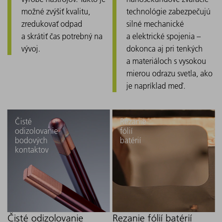
možné zvýšiť kvalitu,
technológie zabezpečujú
zredukovať odpad
silné mechanické
a skrátiť čas potrebný na
a elektrické spojenia –
vývoj.
dokonca aj pri tenkých
a materiáloch s vysokou
mierou odrazu svetla, ako
je napríklad meď.
Čisté
Rezanie
odizolovanie
fólií
bodových
batérií
kontaktov
Čisté odizolovanie
Rezanie fólií batérií