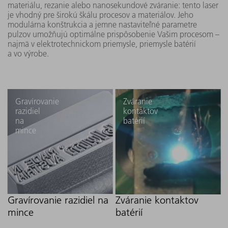
materiálu, rezanie alebo nanosekundové zváranie: tento laser
je vhodný pre širokú škálu procesov a materiálov. Jeho
modulárna konštrukcia a jemne nastaviteľné parametre
pulzov umožňujú optimálne prispôsobenie Vašim procesom –
377 mm
TruPulse
najmä v elektrotechnickom priemysle, priemysle batérií
x 249
2010
100 W
a vo výrobe.
nano
mm x
(FK10-EP)
115 mm
Gravírovanie
Zváranie
razidiel
kontaktov
423 mm
TruPulse
na
batérií
x 417
2020
mince
200 W
nano
mm x
(FK10-EP)
133 mm
447 mm
TruPulse
Gravírovanie razidiel na
Zváranie kontaktov
x 417
2030
300 W
mince
batérií
nano
mm x 88
(FK10-EP)
mm