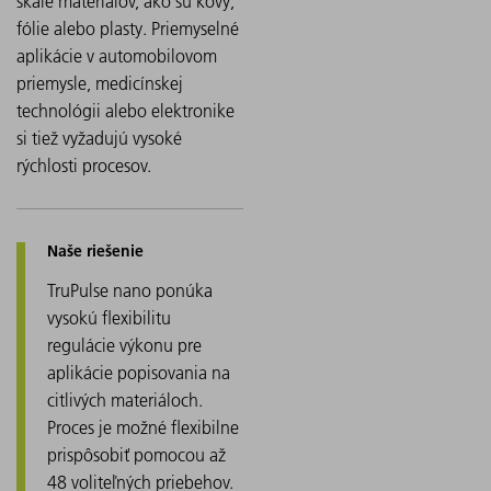
škále materiálov, ako sú kovy,
fólie alebo plasty. Priemyselné
aplikácie v automobilovom
priemysle, medicínskej
technológii alebo elektronike
si tiež vyžadujú vysoké
rýchlosti procesov.
TruPulse nano ponúka
vysokú flexibilitu
regulácie výkonu pre
aplikácie popisovania na
citlivých materiáloch.
Proces je možné flexibilne
prispôsobiť pomocou až
48 voliteľných priebehov.