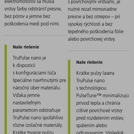
elektromotorov sa musia
s povrchovými vrstvami, je
vrstvy farby odstrániť presne,
nutné rezať mimoriadne
bez pórov a jemne bez
presne a bez otrepov – pri
poškodenia medi pod nimi.
vysokej rýchlosti a bez
tepelného poškodenia fólie
alebo povrchovej vrstvy.
TruPulse nano je
k dispozícii
s konfiguráciami lúča
Krátke pulzy lasera
špeciálne navrhnutými pre
TruPulse nano
náročný úber materiálu.
s technológiou
Vďaka jemne
PulseTune™ minimalizujú
nastaviteľným
prívod tepla a chránia
parametrom odstraňuje
citlivé povrchové vrstvy
TruPulse nano spoľahlivo
pred rozdelením vrstiev,
rôzne izolačné materiály.
spálením alebo
Krátke trvanie pulzu
odlupovaním. Výsledok: