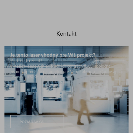
Je tento laser vhodný pre Váš projekt?
Poďme to zistiť!
V našich laserových aplikačných centrách (LAC) spoločne
zistíme optimálne parametre pre Vašu aplikáciu – kľudne aj
priamo na Vašom obrobku.
POŽIADAVKA