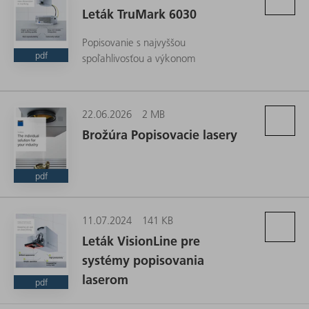
Leták TruMark 6030
Popisovanie s najvyššou
pdf
spoľahlivosťou a výkonom
22.06.2026
2 MB
Brožúra Popisovacie lasery
pdf
11.07.2024
141 KB
Leták VisionLine pre
systémy popisovania
laserom
pdf