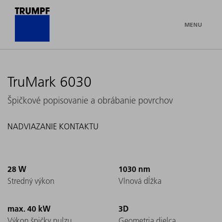
MENU
TruMark 6030
Špičkové popisovanie a obrábanie povrchov
NADVIAZANIE KONTAKTU
28 W
1030 nm
Stredný výkon
Vlnová dĺžka
max. 40 kW
3D
Výkon špičky pulzu
Geometria dielca