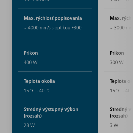
Max. rýchlosť popisovania
Max. rých
~ 4000 mm/s s optikou F300
~ 3000 mm/
Príkon
Príkon
400 W
300 W
Teplota okolia
Teplota ok
15 °C - 40 °C
15 °C - 40 
Stredný výstupný výkon
Stredný v
(rozsah)
(rozsah)
28 W
3 W