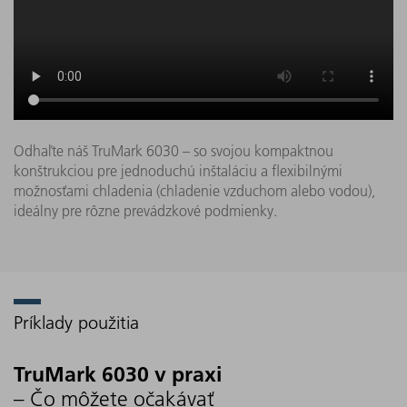
Odhaľte náš TruMark 6030 – so svojou kompaktnou
konštrukciou pre jednoduchú inštaláciu a flexibilnými
možnosťami chladenia (chladenie vzduchom alebo vodou),
ideálny pre rôzne prevádzkové podmienky.
Príklady použitia
TruMark 6030 v praxi
– Čo môžete očakávať