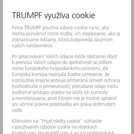
PODUJATIA A TERMÍNY
PRIHLÁSENIE NA ODBER NOVINIEK
KARTA BEZPEČNOSTNÝCH ÚDAJOV
PRODUKTY
STROJE & SYSTÉMY
LASER
VÝKONOVÁ ELEKTRONIKA
ELEKTRICKÉ RUČNÉ NÁRADIE
SMART FACTORY
SOFTVÉR
SLUŽBY
APLIKÁCIE
ODVETVIA
PODNIK
KARIÉRA
PONUKY PRACOVNÝCH MIEST
PROFIL FIRMY
PREDSTAVENSTVO
SPRÁVA O HOSPODÁRENÍ
FIREMNÉ PRINCÍPY
ZHODA
SYSTÉM OZNAMOVANIA