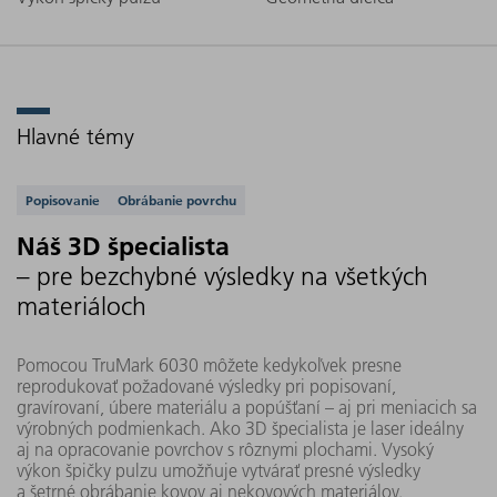
Hlavné témy
Podporované aplikácie
Popisovanie
Obrábanie povrchu
Náš 3D špecialista
– pre bezchybné výsledky na všetkých
materiáloch
Pomocou TruMark 6030 môžete kedykoľvek presne
reprodukovať požadované výsledky pri popisovaní,
gravírovaní, úbere materiálu a popúšťaní – aj pri meniacich sa
výrobných podmienkach. Ako 3D špecialista je laser ideálny
aj na opracovanie povrchov s rôznymi plochami. Vysoký
výkon špičky pulzu umožňuje vytvárať presné výsledky
a šetrné obrábanie kovov aj nekovových materiálov.