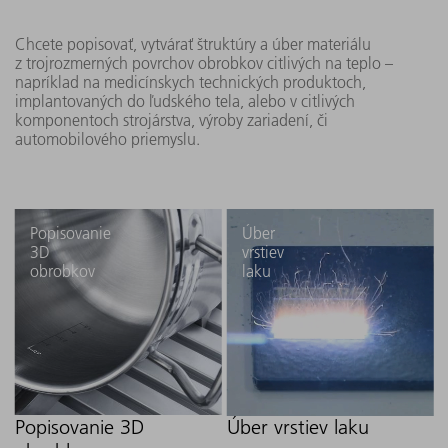
Chcete popisovať, vytvárať štruktúry a úber materiálu
z trojrozmerných povrchov obrobkov citlivých na teplo –
napríklad na medicínskych technických produktoch,
implantovaných do ľudského tela, alebo v citlivých
komponentoch strojárstva, výroby zariadení, či
automobilového priemyslu.
Popisovanie
Úber
3D
vrstiev
obrobkov
laku
Popisovanie 3D
Úber vrstiev laku