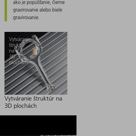
ako je popúšťanie, čierne
gravírovanie alebo biele
gravírovanie.
Vytváranie
štruktúr
na
3D
plochách
Vytváranie štruktúr na
3D plochách