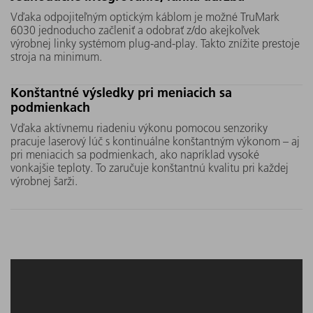
Vďaka odpojiteľným optickým káblom je možné TruMark
6030 jednoducho začleniť a odobrať z/do akejkoľvek
výrobnej linky systémom plug-and-play. Takto znížite prestoje
stroja na minimum.
Konštantné výsledky pri meniacich sa
podmienkach
Vďaka aktívnemu riadeniu výkonu pomocou senzoriky
pracuje laserový lúč s kontinuálne konštantným výkonom – aj
pri meniacich sa podmienkach, ako napríklad vysoké
vonkajšie teploty. To zaručuje konštantnú kvalitu pri každej
výrobnej šarži.