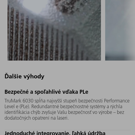
Ďalšie výhody
Pri vytváraní tvarov Vašich
Vďaka vy
Bezpečné a spoľahlivé vďaka PLe
produktov Vám nie sú kladené
pulzu 40
TruMark 6030 spĺňa najvyšší stupeň bezpečnosti Performance
žiadne obmedzenia: TruMark
TruMark 
Level e (PLe). Redundantné bezpečnostné systémy a rýchla
6030 dokáže presne popisovať
materiálu
identifikácia chýb zvyšuje Vašu bezpečnosť vo výrobe – bez
dodatočných opatrení na laseri.
a opracovať aj povrchy veľmi
tepla – m
zložitých tvarov.
aj veľmi 
Jednoduché integrovanie, ľahká údržba
spôsobom