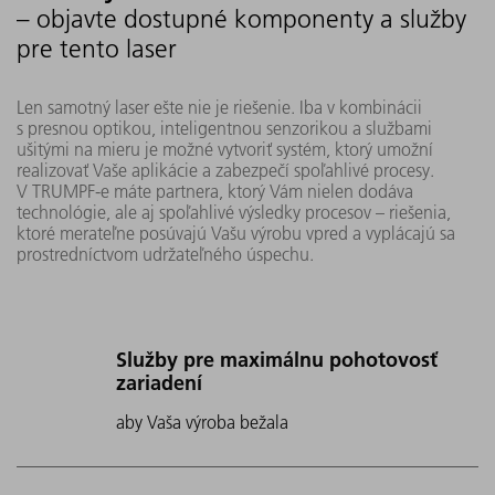
– objavte dostupné komponenty a služby
pre tento laser
Len samotný laser ešte nie je riešenie. Iba v kombinácii
s presnou optikou, inteligentnou senzorikou a službami
ušitými na mieru je možné vytvoriť systém, ktorý umožní
realizovať Vaše aplikácie a zabezpečí spoľahlivé procesy.
V TRUMPF-e máte partnera, ktorý Vám nielen dodáva
technológie, ale aj spoľahlivé výsledky procesov – riešenia,
ktoré merateľne posúvajú Vašu výrobu vpred a vyplácajú sa
prostredníctvom udržateľného úspechu.
Služby pre maximálnu pohotovosť
zariadení
aby Vaša výroba bežala