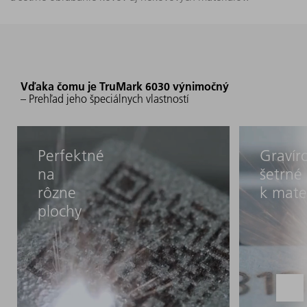
Vďaka čomu je TruMark 6030 výnimočný
– Prehľad jeho špeciálnych vlastností
Perfektné
Gravír
na
šetrné
rôzne
k mate
plochy