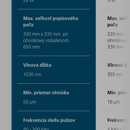
Max. veľkosť popisového
Max. veľk
poľa
poľa
330 mm x 330 mm pri
220 mm x 
ohniskovej vzdialenosti
ohniskovej 
650 mm
330 mm
Vlnová dĺžka
Vlnová dĺ
1030 nm
355 nm
Min. priemer ohniska
Min. prie
50 μm
16 μm
Frekvencia sledu pulzov
Frekvencia
40 - 200 kHz
1 kHz - 12