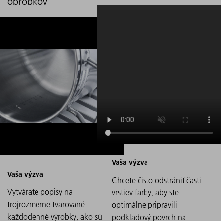
obrobkov
Chcete čisto odstrániť časti
Vytvárate popisy na
vrstiev farby, aby ste
trojrozmerne tvarované
optimálne pripravili
každodenné výrobky, ako sú
podkladový povrch na