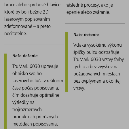
hrnce alebo sprchové hlavice,
následné procesy, ako je
ktoré by boli bežne 2D
lepenie alebo zváranie.
laserovým popisovaním
zdeformované – a preto
nečitateľné.
Vďaka vysokému výkonu
špičky pulzu odstraňuje
TruMark 6030 vrstvy farby
TruMark 6030 upravuje
rýchlo a bez zvyškov na
ohnisko svojho
požadovaných miestach
laserového lúča v reálnom
bez ovplyvnenia okolitej
čase počas popisovania,
vrstvy.
čím dosahuje optimálne
výsledky na
trojrozmerných
produktoch pri rôznych
metódach popisovania,