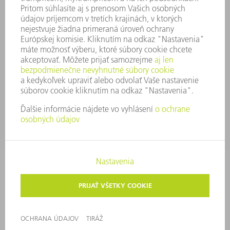
SECURITY
TLAČOVÉ SPRÁVY
ČASOPISY
STABILITA
ŽIVOTNÉ PROSTREDIE & KLÍMA
SOCIÁLNE VECI & SPOLOČNOSŤ
VEDENIE PODNIKU
TIRÁŽ
OCHRANA ÚDAJOV
OZNAMOVANIE PROTISPOLOČENSKEJ ČINNOSTI
AUTORSKÉ PRÁVA A OCHRANNÁ ZNÁMKA
VOP TRUMPF SLOVAKIA
NASTAVENIA SÚKROMIA
© 2026 TRUMPF