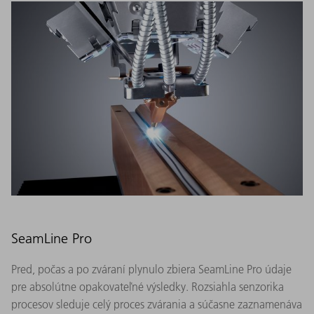
SeamLine Pro
Pred, počas a po zváraní plynulo zbiera SeamLine Pro údaje
pre absolútne opakovateľné výsledky. Rozsiahla senzorika
procesov sleduje celý proces zvárania a súčasne zaznamenáva