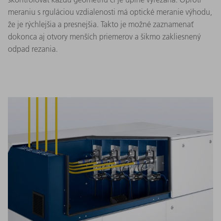
meraniu s rguláciou vzdialenosti má optické meranie výhodu,
že je rýchlejšia a presnejšia. Takto je možné zaznamenať
dokonca aj otvory menších priemerov a šikmo zakliesnený
odpad rezania.