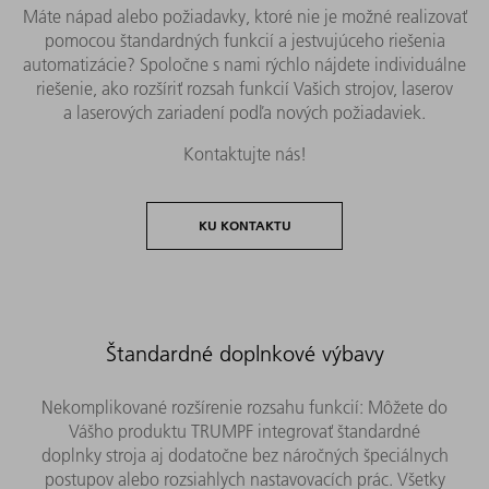
Máte nápad alebo požiadavky, ktoré nie je možné realizovať
pomocou štandardných funkcií a jestvujúceho riešenia
automatizácie? Spoločne s nami rýchlo nájdete individuálne
riešenie, ako rozšíriť rozsah funkcií Vašich strojov, laserov
a laserových zariadení podľa nových požiadaviek.
Kontaktujte nás!
KU KONTAKTU
Štandardné doplnkové výbavy
Nekomplikované rozšírenie rozsahu funkcií: Môžete do
Vášho produktu TRUMPF integrovať štandardné
doplnky stroja aj dodatočne bez náročných špeciálnych
postupov alebo rozsiahlych nastavovacích prác. Všetky