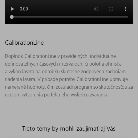
CalibrationLine
Doplnok CalibrationLine v pravidelných, individuálne
definovateľných časových intervaloch, či poloha ohniska
a výkon lasera na obrobku skutočne zodpovedá zadaniam
riadenia lasera. V prípade potreby CalibrationLine upravuje
namerané hodnoty, čím zosúladí program so skutočnosťou za
účelom vytvorenia perfektného výsledku zvárania.
Tieto témy by mohli zaujímať aj Vás