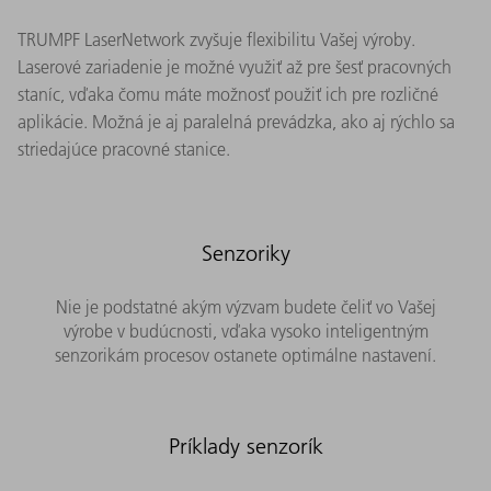
TRUMPF LaserNetwork zvyšuje flexibilitu Vašej výroby.
Laserové zariadenie je možné využiť až pre šesť pracovných
staníc, vďaka čomu máte možnosť použiť ich pre rozličné
aplikácie. Možná je aj paralelná prevádzka, ako aj rýchlo sa
striedajúce pracovné stanice.
Senzoriky
Nie je podstatné akým výzvam budete čeliť vo Vašej
výrobe v budúcnosti, vďaka vysoko inteligentným
senzorikám procesov ostanete optimálne nastavení.
Príklady senzorík