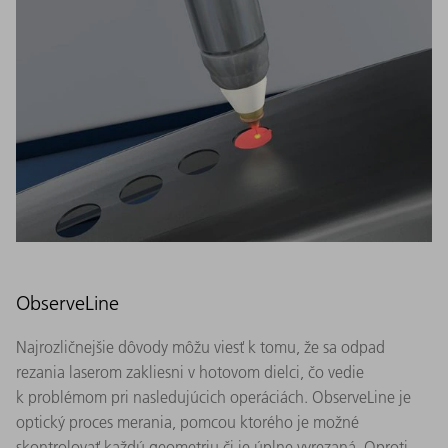
ObserveLine
Najrozličnejšie dôvody môžu viesť k tomu, že sa odpad
rezania laserom zakliesni v hotovom dielci, čo vedie
k problémom pri nasledujúcich operáciách. ObserveLine je
optický proces merania, pomcou ktorého je možné
skontrolovať každú geometriu či je úplne vyrezaná. Oproti