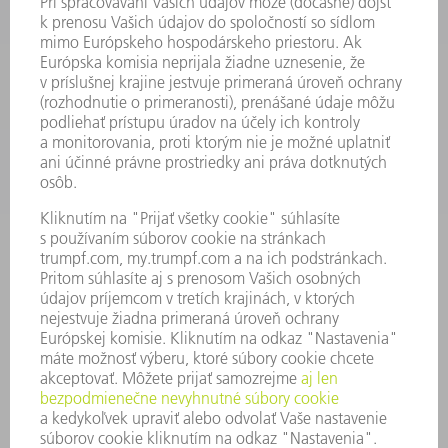
SOFTVÉR
SLUŽBY
APLIKÁCIE
ODVETVIA
PODNIK
KARIÉRA
PONUKY PRACOVNÝCH MIEST
PROFIL FIRMY
PREDSTAVENSTVO
SPRÁVA O HOSPODÁRENÍ
FIREMNÉ PRINCÍPY
ZHODA
SYSTÉM OZNAMOVANIA
SECURITY
TLAČOVÉ SPRÁVY
ČASOPISY
STABILITA
ŽIVOTNÉ PROSTREDIE & KLÍMA
SOCIÁLNE VECI & SPOLOČNOSŤ
VEDENIE PODNIKU