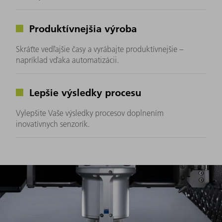
Produktívnejšia výroba
Skráťte vedľajšie časy a vyrábajte produktívnejšie –
napríklad vďaka automatizácii.
Lepšie výsledky procesu
Vylepšite Vaše výsledky procesov doplnením
inovatívnych senzorík.