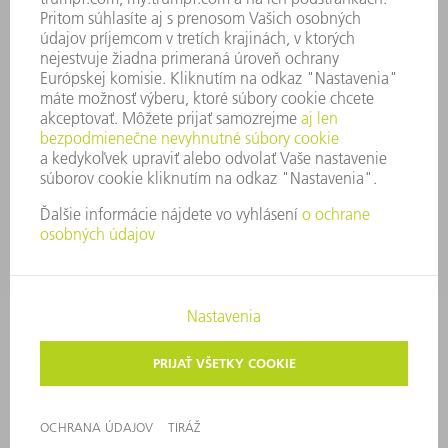
SECURITY
TLAČOVÉ SPRÁVY
ČASOPISY
STABILITA
ŽIVOTNÉ PROSTREDIE & KLÍMA
SOCIÁLNE VECI & SPOLOČNOSŤ
VEDENIE PODNIKU
TIRÁŽ
OCHRANA ÚDAJOV
OZNAMOVANIE PROTISPOLOČENSKEJ ČINNOSTI
AUTORSKÉ PRÁVA A OCHRANNÁ ZNÁMKA
VOP TRUMPF SLOVAKIA
NASTAVENIA SÚKROMIA
© 2026 TRUMPF