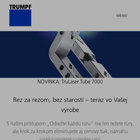
MENU
NOVINKA: TruLaser Tube 7000
Rez za rezom, bez starostí – teraz vo Vašej
výrobe
S naším prístupom „Odrežte každú rúru“ nie len režete rúry,
ale krok za krokom eliminujete aj cenový tlak, námahu
a riziká spojené s výrobou rúr.