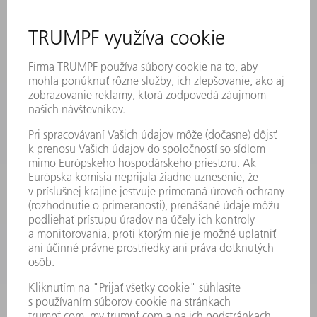
SÍDLA
PODUJATIA A TERMÍNY
PRIHLÁSENIE NA ODBER NOVINIEK
KARTA BEZPEČNOSTNÝCH ÚDAJOV
PRODUKTY
STROJE & SYSTÉMY
LASER
VÝKONOVÁ ELEKTRONIKA
ELEKTRICKÉ RUČNÉ NÁRADIE
SMART FACTORY
SOFTVÉR
SLUŽBY
APLIKÁCIE
ODVETVIA
PODNIK
KARIÉRA
PONUKY PRACOVNÝCH MIEST
PROFIL FIRMY
PREDSTAVENSTVO
SPRÁVA O HOSPODÁRENÍ
FIREMNÉ PRINCÍPY
ZHODA
SYSTÉM OZNAMOVANIA