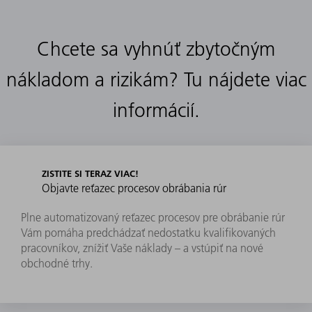
Chcete sa vyhnúť zbytočným
nákladom a rizikám? Tu nájdete viac
Chcete zistiť, ako rezanie rúr laserom transformuj
informácií.
vaše obrábanie rúr?
ZISTITE SI TERAZ VIAC!
Objavte reťazec procesov obrábania rúr
Plne automatizovaný reťazec procesov pre obrábanie rúr
Vám pomáha predchádzať nedostatku kvalifikovaných
pracovníkov, znížiť Vaše náklady – a vstúpiť na nové
obchodné trhy.