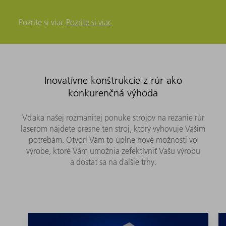
Pozrite si viac
Pozrite si viac
Inovatívne konštrukcie z rúr ako
konkurenčná výhoda
Vďaka našej rozmanitej ponuke strojov na rezanie rúr
laserom nájdete presne ten stroj, ktorý vyhovuje Vašim
potrebám. Otvorí Vám to úplne nové možnosti vo
výrobe, ktoré Vám umožnia zefektívniť Vašu výrobu
a dostať sa na ďalšie trhy.