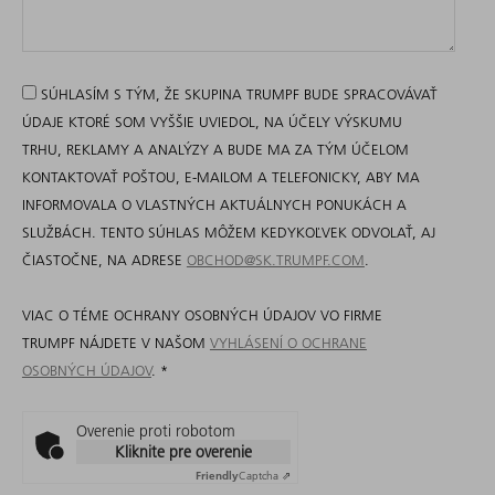
SÚHLASÍM S TÝM, ŽE SKUPINA TRUMPF BUDE SPRACOVÁVAŤ
ÚDAJE KTORÉ SOM VYŠŠIE UVIEDOL, NA ÚČELY VÝSKUMU
TRHU, REKLAMY A ANALÝZY A BUDE MA ZA TÝM ÚČELOM
KONTAKTOVAŤ POŠTOU, E-MAILOM A TELEFONICKY, ABY MA
INFORMOVALA O VLASTNÝCH AKTUÁLNYCH PONUKÁCH A
SLUŽBÁCH. TENTO SÚHLAS MÔŽEM KEDYKOĽVEK ODVOLAŤ, AJ
ČIASTOČNE, NA ADRESE
OBCHOD@SK.TRUMPF.COM
.
VIAC O TÉME OCHRANY OSOBNÝCH ÚDAJOV VO FIRME
TRUMPF NÁJDETE V NAŠOM
VYHLÁSENÍ O OCHRANE
OSOBNÝCH ÚDAJOV
.
*
Overenie proti robotom
Kliknite pre overenie
Friendly
Captcha ⇗