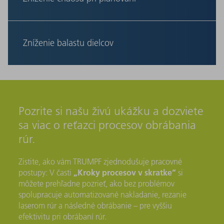
rezanie až po triedenie a ohýbanie eliminujte z Vašej
výroby manuálnu manipuláciu, čakacie doby a chyby
Použite náš softvér na riadenie výroby Oseon na
pri presunoch materiálu.
neustály prehľad v objednávkach, materiáloch
a úzkych miestach. Odstránite z vašej dennej rutiny
Zníženie balastu dielcov
zoznamy v Exceli, kolotoče odsúhlasovania a časy
vyhľadávania a začnite riadiť obrábanie rúr na
Namiesto preťažených zváraných konštrukcií sa
základe údajov.
rozhodnite pre inovatívne konštrukcie z rúr. Šikmé
rezy, zložité geometrie a integrované funkcie, ako je
termálne vŕtanie a tvárnenie závitov, Vám pomôžu
vytvoriť jednoduchšie obrobky, eliminovať zvary
Pozrite si našu živú ukážku a dozviete
a montážne náklady a vytvoriť nové aplikácie.
sa viac o reťazci procesov obrábania
rúr.
Zistite, ako vám TRUMPF zjednodušuje pracovné
„Kroky procesov v skratke“
postupy: V časti
si
môžete prehľadne pozrieť, ako bez problémov
spolupracuje automatizované nakladanie, rezanie
laserom rúr a následné obrábanie – pre vyššiu
efektivitu pri obrábaní rúr.