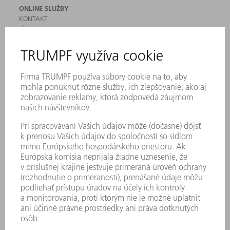
ONLINE SLUŽBY
KONTAKT
SÍDLA
PODUJATIA A TERMÍNY
PRIHLÁSENIE NA ODBER NOVINIEK
KARTA BEZPEČNOSTNÝCH ÚDAJOV
PRODUKTY
STROJE & SYSTÉMY
LASER
VÝKONOVÁ ELEKTRONIKA
ELEKTRICKÉ RUČNÉ NÁRADIE
SMART FACTORY
SOFTVÉR
SLUŽBY
APLIKÁCIE
ODVETVIA
PODNIK
KARIÉRA
PONUKY PRACOVNÝCH MIEST
PROFIL FIRMY
PREDSTAVENSTVO
SPRÁVA O HOSPODÁRENÍ