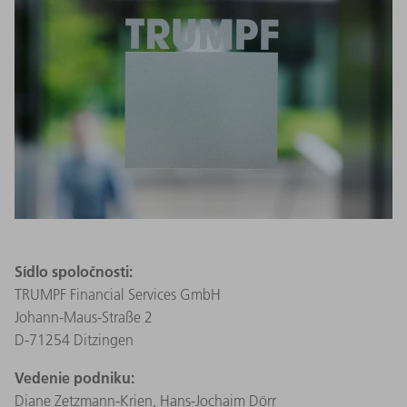
Sídlo spoločnosti:
TRUMPF Financial Services GmbH
Johann-Maus-Straße 2
D-71254 Ditzingen
Vedenie podniku:
Diane Zetzmann‑Krien, Hans-Jochaim Dörr