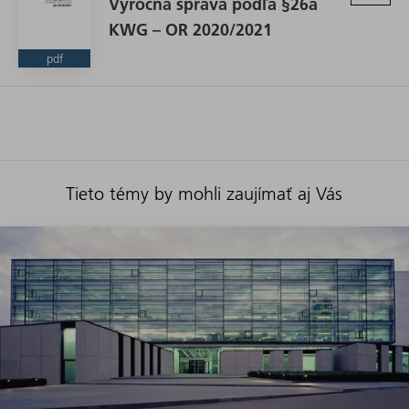
Výročná správa podľa §26a
KWG – OR 2020/2021
pdf
Tieto témy by mohli zaujímať aj Vás