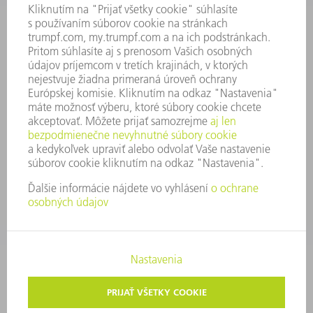
FIREMNÉ PRINCÍPY
ZHODA
SYSTÉM OZNAMOVANIA
SECURITY
TLAČOVÉ SPRÁVY
ČASOPISY
STABILITA
ŽIVOTNÉ PROSTREDIE & KLÍMA
SOCIÁLNE VECI & SPOLOČNOSŤ
VEDENIE PODNIKU
TIRÁŽ
OCHRANA ÚDAJOV
OZNAMOVANIE PROTISPOLOČENSKEJ ČINNOSTI
AUTORSKÉ PRÁVA A OCHRANNÁ ZNÁMKA
VOP TRUMPF SLOVAKIA
NASTAVENIA SÚKROMIA