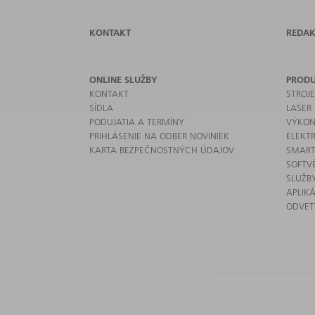
KONTAKT
REDAK
ONLINE SLUŽBY
PROD
KONTAKT
STROJ
SÍDLA
LASER
PODUJATIA A TERMÍNY
VÝKON
PRIHLÁSENIE NA ODBER NOVINIEK
ELEKT
KARTA BEZPEČNOSTNÝCH ÚDAJOV
SMART
SOFTV
SLUŽB
APLIKÁ
ODVET