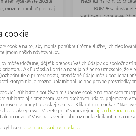
ie len vysekávate zložité
Nezáleží na tom, čo chcet
e, môžete obrábať plech aj
TRUMPF sa dostanete d
.
sortimentu ohraňovacích ná
nástro
Tieto témy by mohli zaujímať aj Vás