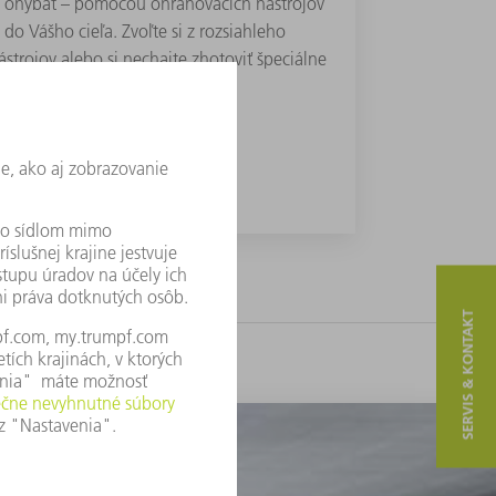
e ohýbať – pomocou ohraňovacích nástrojov
o Vášho cieľa. Zvoľte si z rozsiahleho
strojov alebo si nechajte zhotoviť špeciálne
je podľa Vášho želania.
POZRITE SI VIAC
SERVIS & KONTAKT