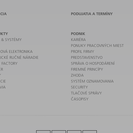
CIA
PODUJATIA A TERMÍNY
UKTY
PODNIK
E & SYSTÉMY
KARIÉRA
PONUKY PRACOVNÝCH MIEST
OVÁ ELEKTRONIKA
PROFIL FIRMY
RICKÉ RUČNÉ NÁRADIE
PREDSTAVENSTVO
 FACTORY
SPRÁVA O HOSPODÁRENÍ
ÉR
FIREMNÉ PRINCÍPY
Y
ZHODA
CIE
SYSTÉM OZNAMOVANIA
VIA
SECURITY
TLAČOVÉ SPRÁVY
ČASOPISY