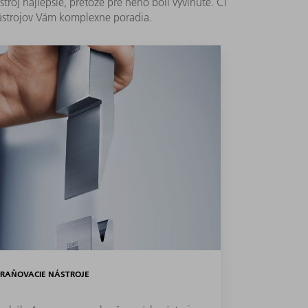
oj najlepšie, pretože pre neho boli vyvinuté. Či
 nástrojov Vám komplexne poradia.
RAŇOVACIE NÁSTROJE