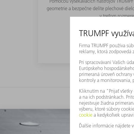
Pomocou vysekávacích nástrojov TRUMPF n
geometrie a bezpečne delíte plechové dielc
v treťom rozmere
POZRITE SI VIAC