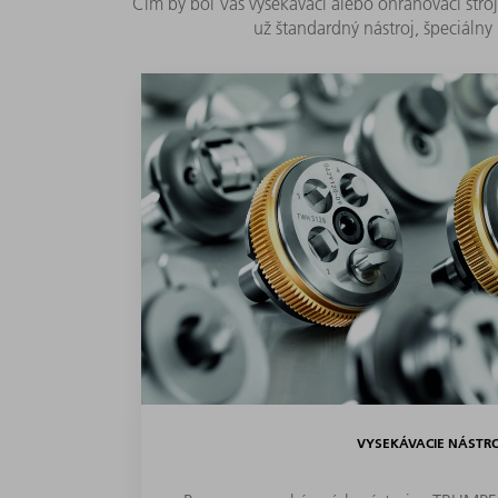
Čím by bol Váš vysekávací alebo ohraňovací stro
už štandardný nástroj, špeciálny
VYSEKÁVACIE NÁSTR