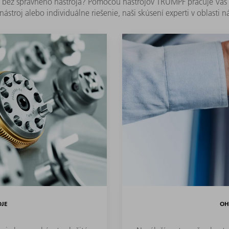
j bez správneho nástroja? Pomocou nástrojov TRUMPF pracuje Váš str
 nástroj alebo individuálne riešenie, naši skúsení experti v oblasti
OJE
OH