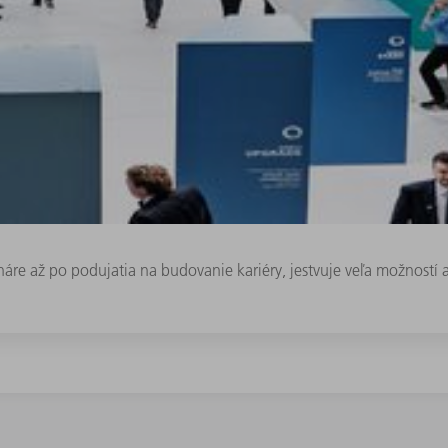
áre až po podujatia na budovanie kariéry, jestvuje veľa možností