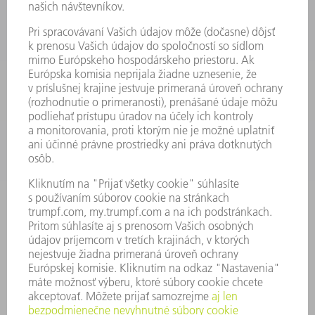
ELEKTRICKÉ RUČNÉ NÁRADIE
SMART FACTORY
SOFTVÉR
SLUŽBY
APLIKÁCIE
ODVETVIA
PODNIK
KARIÉRA
PONUKY PRACOVNÝCH MIEST
PROFIL FIRMY
PREDSTAVENSTVO
SPRÁVA O HOSPODÁRENÍ
FIREMNÉ PRINCÍPY
ZHODA
SYSTÉM OZNAMOVANIA
SECURITY
TLAČOVÉ SPRÁVY
ČASOPISY
STABILITA
ŽIVOTNÉ PROSTREDIE & KLÍMA
SOCIÁLNE VECI & SPOLOČNOSŤ
VEDENIE PODNIKU