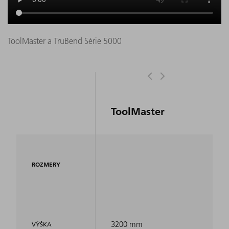
ToolMaster a TruBend Série 5000
ToolMaster
ROZMERY
3200 mm
VÝŠKA