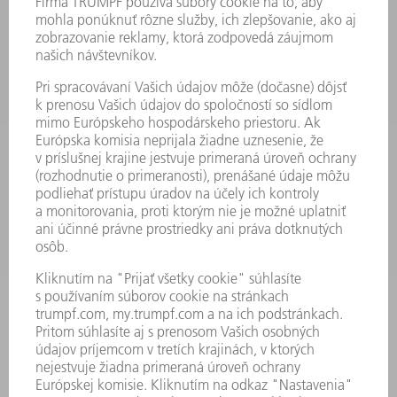
STROJE & SYSTÉMY
LASER
VÝKONOVÁ ELEKTRONIKA
ELEKTRICKÉ RUČNÉ NÁRADIE
SMART FACTORY
SOFTVÉR
SLUŽBY
APLIKÁCIE
ODVETVIA
PODNIK
KARIÉRA
PONUKY PRACOVNÝCH MIEST
PROFIL FIRMY
PREDSTAVENSTVO
SPRÁVA O HOSPODÁRENÍ
FIREMNÉ PRINCÍPY
ZHODA
SYSTÉM OZNAMOVANIA
SECURITY
TLAČOVÉ SPRÁVY
ČASOPISY
STABILITA