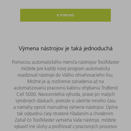
K PONUKE
Výmena nástrojov je taká jednoduchá
Pomocou automatického meniča nástrojov ToolMaster
môžete pre každý nový program automaticky
osadzovať nástroje do Vášho ohraňovacieho lisu.
Možné je aj rozšírenie zariadenia až na
automatizovanú pracovnú kabínu ohýbania TruBend
Cell 5000. Neoceniteľná výhoda, práve pri malých
výrobných dávkach, pretože si ušetríte mnoho času
a námahy oproti manuálnej výmene nástrojov. Úplne
tak odpadnú časy stratené hľadaním a chodením.
Zatiaľ čo ToolMaster vymieňa Vaše nástroje, môžete
vybaviť iné úlohy a profitovať z pracovných procesov