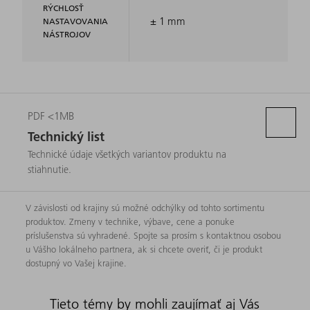
RÝCHLOSŤ
± 1 mm
NASTAVOVANIA
NÁSTROJOV
PDF <1MB
Technický list
Technické údaje všetkých variantov produktu na
stiahnutie.
V závislosti od krajiny sú možné odchýlky od tohto sortimentu
produktov. Zmeny v technike, výbave, cene a ponuke
príslušenstva sú vyhradené. Spojte sa prosím s kontaktnou osobou
u Vášho lokálneho partnera, ak si chcete overiť, či je produkt
dostupný vo Vašej krajine.
Tieto témy by mohli zaujímať aj Vás