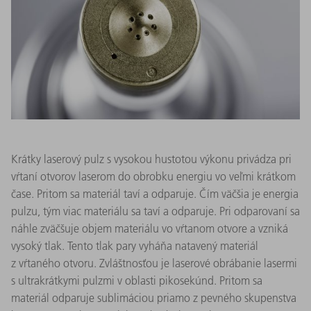
Krátky laserový pulz s vysokou hustotou výkonu privádza pri
vŕtaní otvorov laserom do obrobku energiu vo veľmi krátkom
čase. Pritom sa materiál taví a odparuje. Čím väčšia je energia
pulzu, tým viac materiálu sa taví a odparuje. Pri odparovaní sa
náhle zväčšuje objem materiálu vo vŕtanom otvore a vzniká
vysoký tlak. Tento tlak pary vyháňa natavený materiál
z vŕtaného otvoru. Zvláštnosťou je laserové obrábanie lasermi
s ultrakrátkymi pulzmi v oblasti pikosekúnd. Pritom sa
materiál odparuje sublimáciou priamo z pevného skupenstva