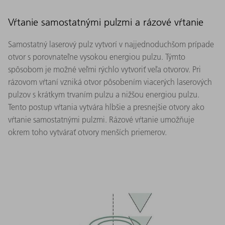
Vŕtanie samostatnými pulzmi a rázové vŕtanie
Samostatný laserový pulz vytvorí v najjednoduchšom prípade
otvor s porovnateľne vysokou energiou pulzu. Týmto
spôsobom je možné veľmi rýchlo vytvoriť veľa otvorov. Pri
rázovom vŕtaní vzniká otvor pôsobením viacerých laserových
pulzov s krátkym trvaním pulzu a nižšou energiou pulzu.
Tento postup vŕtania vytvára hlbšie a presnejšie otvory ako
vŕtanie samostatnými pulzmi. Rázové vŕtanie umožňuje
okrem toho vytvárať otvory menších priemerov.