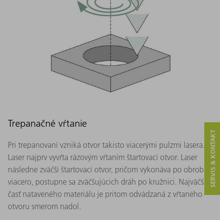
Trepanačné vŕtanie
SERVIS & KONTAKT
Pri trepanovaní vzniká otvor takisto viacerými pulzmi lasera.
Laser najprv vyvŕta rázovým vŕtaním štartovací otvor. Laser
následne zväčší štartovací otvor, pričom vykonáva po obrobku
viacero, postupne sa zväčšujúcich dráh po kružnici. Najväčšia
časť nataveného materiálu je pritom odvádzaná z vŕtaného
otvoru smerom nadol.