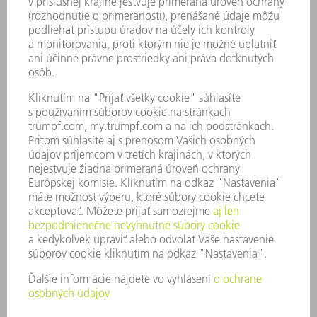
PODNIK
KARIÉRA
PONUKY PRACOVNÝCH MIEST
PROFIL FIRMY
PREDSTAVENSTVO
SPRÁVA O HOSPODÁRENÍ
FIREMNÉ PRINCÍPY
ZHODA
SYSTÉM OZNAMOVANIA
SECURITY
TLAČOVÉ SPRÁVY
ČASOPISY
STABILITA
ŽIVOTNÉ PROSTREDIE & KLÍMA
SOCIÁLNE VECI & SPOLOČNOSŤ
VEDENIE PODNIKU