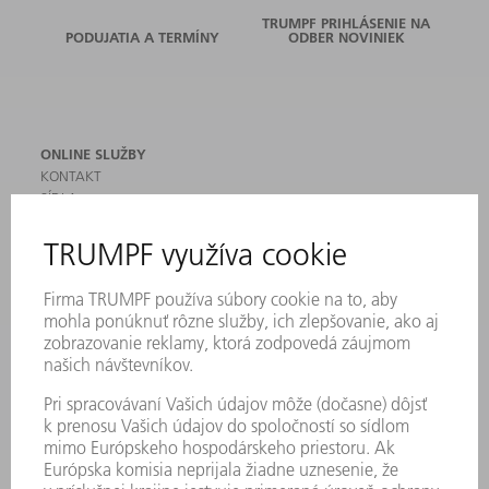
TRUMPF PRIHLÁSENIE NA
PODUJATIA A TERMÍNY
ODBER NOVINIEK
ONLINE SLUŽBY
KONTAKT
SÍDLA
PODUJATIA A TERMÍNY
PRIHLÁSENIE NA ODBER NOVINIEK
KARTA BEZPEČNOSTNÝCH ÚDAJOV
PRODUKTY
STROJE & SYSTÉMY
LASER
VÝKONOVÁ ELEKTRONIKA
ELEKTRICKÉ RUČNÉ NÁRADIE
SMART FACTORY
SOFTVÉR
SLUŽBY
APLIKÁCIE
ODVETVIA