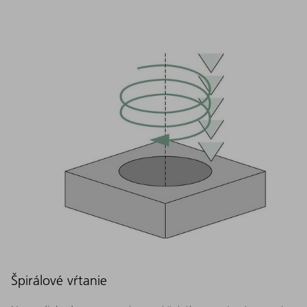
Špirálové vŕtanie