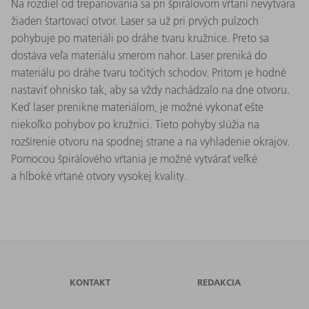
Na rozdiel od trepanovania sa pri špirálovom vŕtaní nevytvára
žiaden štartovací otvor. Laser sa už pri prvých pulzoch
pohybuje po materiáli po dráhe tvaru kružnice. Preto sa
dostáva veľa materiálu smerom nahor. Laser preniká do
materiálu po dráhe tvaru točitých schodov. Pritom je hodné
nastaviť ohnisko tak, aby sa vždy nachádzalo na dne otvoru.
Keď laser prenikne materiálom, je možné vykonať ešte
niekoľko pohybov po kružnici. Tieto pohyby slúžia na
rozšírenie otvoru na spodnej strane a na vyhladenie okrajov.
Pomocou špirálového vŕtania je možné vytvárať veľké
a hlboké vŕtané otvory vysokej kvality.
KONTAKT
REDAKCIA