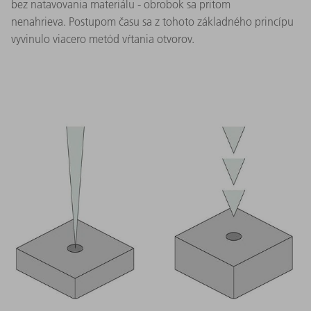
bez natavovania materiálu - obrobok sa pritom
nenahrieva. Postupom času sa z tohoto základného princípu
vyvinulo viacero metód vŕtania otvorov.