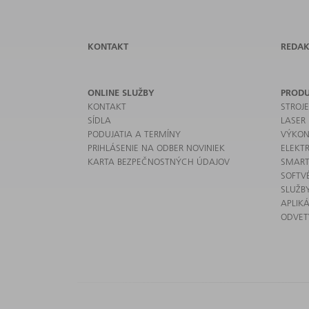
KONTAKT
REDAK
ONLINE SLUŽBY
PROD
KONTAKT
STROJ
SÍDLA
LASER
PODUJATIA A TERMÍNY
VÝKON
PRIHLÁSENIE NA ODBER NOVINIEK
ELEKT
KARTA BEZPEČNOSTNÝCH ÚDAJOV
SMART
SOFTV
SLUŽB
APLIKÁ
ODVET