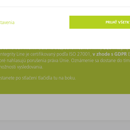
onymní?
íctvom nášho externého poskytovateľa služieb, firmy EQS Integrit
 Vašu anonymitu, aj pri komunikácii cez funkciu internetovej diskus
 serveroch TRUMPF, ale na bezpečnom serveri firmy EQS Integrity 
v zhode s GDPR
ntegrity Line je certifikovaný podľa ISO 27001,
E
oré nahlasujú porušenia práva Únie. Oznámenie sa dostane do tím
ožnosti vysledovania.
anete po stlačení tlačidla tu na boku.