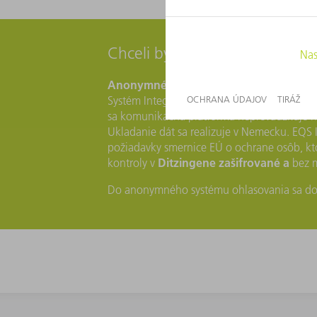
Chceli by ste radšej ostať an
Anonymné oznámenie
je možné prostredn
Systém Integrity Line technicky zabezpečuje
sa komunikačná platforma neprevádzkuje na
Ukladanie dát sa realizuje v Nemecku. EQS I
požiadavky smernice EÚ o ochrane osôb, kt
Ditzingene zašifrované a
kontroly v
bez m
Do anonymného systému ohlasovania sa dost