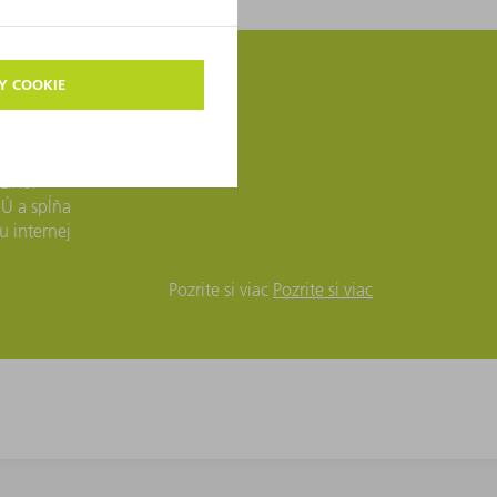
y Line.
ie. Preto
Line.
Ú a spĺňa
u internej
Pozrite si viac
Pozrite si viac