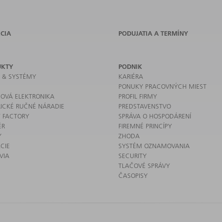
CIA
PODUJATIA A TERMÍNY
UKTY
PODNIK
E & SYSTÉMY
KARIÉRA
PONUKY PRACOVNÝCH MIEST
OVÁ ELEKTRONIKA
PROFIL FIRMY
RICKÉ RUČNÉ NÁRADIE
PREDSTAVENSTVO
 FACTORY
SPRÁVA O HOSPODÁRENÍ
ÉR
FIREMNÉ PRINCÍPY
Y
ZHODA
CIE
SYSTÉM OZNAMOVANIA
VIA
SECURITY
TLAČOVÉ SPRÁVY
ČASOPISY