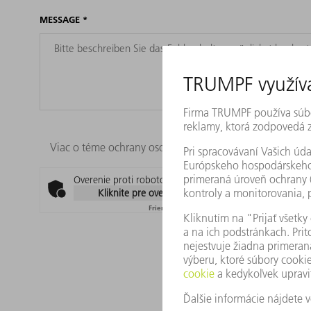
MESSAGE
*
Viac o téme ochrany osobných údajov vo firme TRUMP
Overenie proti robotom
Kliknite pre overenie
Friendly
Captcha ⇗