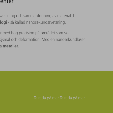
nenter
r svetsning och sammanfogning av material. I
logi
- så kallad nanosekundssvetsning.
kar med hög precision på området som ska
 dröjsmål och deformation. Med en nanosekundlaser
a metaller
.
Ta reda på mer
Ta reda på mer