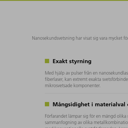
Nanosekundsvetsning har visat sig vara mycket förd
Exakt styrning
Med hjälp av pulser från en nanosekundlase
fiberlaser, kan extremt exakta svetsförbind
mikrosvetsade komponenter.
Mångsidighet i materialval
Förfarandet lämpar sig för en mängd olika me
sammanfogning av olika metallkombination