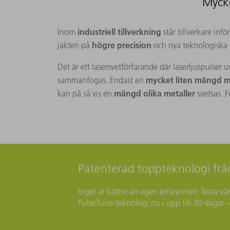
Mycke
industriell tillverkning
Inom
står tillverkare in
högre precision
jakten på
och nya teknologiska 
Det är ett lasersvetförfarande där laserljuspulser
mycket liten mängd m
sammanfogas. Endast en
mängd olika metaller
kan på så vis en
svetsas. F
Patenterad toppteknologi frå
Inget är bättre än egen erfarenhet! Testa 
PulseTune-teknologi nu i upp till 30 dagar –