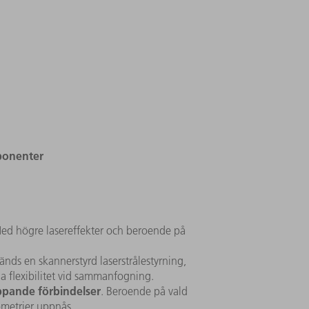
mponenter
Med högre lasereffekter och beroende på
ds en skannerstyrd laserstrålestyrning,
iga flexibilitet vid sammanfogning.
ppande förbindelser
. Beroende på vald
ometrier uppnås.