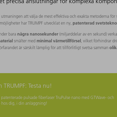
t precisa anslutningar för komplexa kompo
för utmaningen att välja de mest effektiva och exakta metoderna fö
patenterad svetstekno
möjligheter har TRUMPF utvecklat en ny,
några nanosekunder
 under bara
(miljarddelar av en sekund) ver
aterial
minimal värmetillförsel
smälter med
, vilket förhindrar
olik
örfarandet är särskilt lämplig för att tillförlitligt svetsa samman
n TRUMPF: Testa nu!
vår patenterade pulsade fiberlaser TruPulse nano med GTWave- och
 hos dig, i din anläggning!