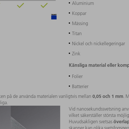
Aluminium
Koppar
Mässing
Titan
Nickel och nickellegeringar
Zink
Känsliga material eller ko
Folier
Batterier
0,05 och 1 mm
ken på de använda materialen vanligtvis mellan
. 
liga.
Vid nanosekundssvetsning använ
vilket säkerställer största möjl
överla
Huvudsakligen svetsas
skanner kan olika svetsfogsge