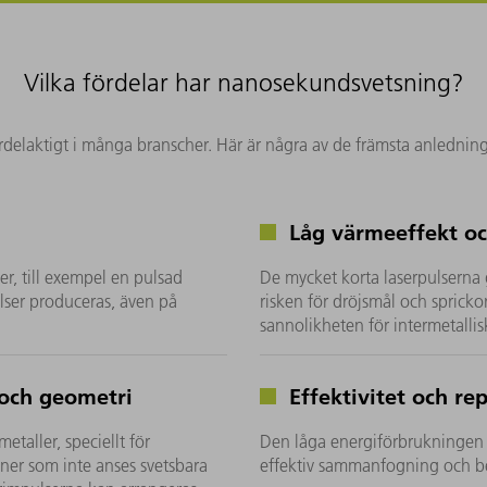
Vilka fördelar har nanosekundsvetsning?
elaktigt i många branscher. Här är några av de främsta anledningar
Låg värmeeffekt oc
r, till exempel en pulsad
De mycket korta laserpulserna 
elser produceras, även på
risken för dröjsmål och spricko
sannolikheten för intermetallisk
 och geometri
Effektivitet och r
taller, speciellt för
Den låga energiförbrukningen
er som inte anses svetsbara
effektiv sammanfogning och b