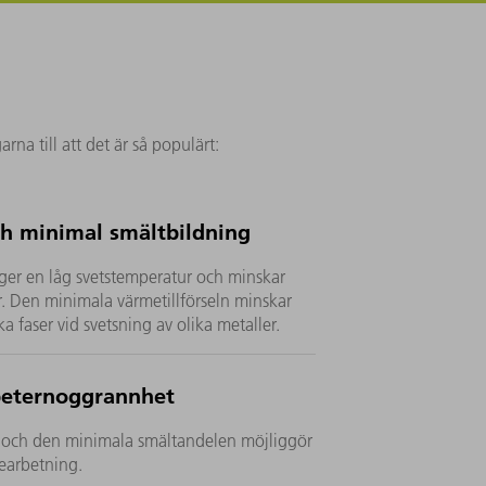
na till att det är så populärt:
h minimal smältbildning
ger en låg svetstemperatur och minskar
r. Den minimala värmetillförseln minskar
a faser vid svetsning av olika metaller.
epeternoggrannhet
 och den minimala smältandelen möjliggör
earbetning.