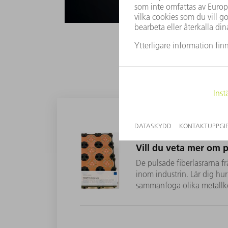
PDF - 909 KB
Vill du veta mer om 
De pulsade fiberlasrarna 
inom industrin. Lär dig hur
sammanfoga olika metallk