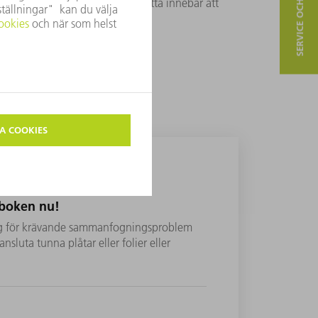
SERVICE OCH KONTAKT
storleken på smältbadet
h
. Detta innebär att
 en liten diameter.
tboken nu!
ning för krävande sammanfogningsproblem
sluta tunna plåtar eller folier eller