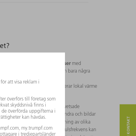
et?
mycket korta laserpulser
erad på
med
et. En enda laserpuls tränger in bara några
 det krävs flera pulser med höga
ivt borrar in i materialet, genererar lokal värme
odjup svetseffekt
.
ldas, vilket säkerställer att de svetsade
alt. Snarare trycks de in i varandra och bildar
, vilket är särskilt viktigt för svetsning av olika
 att sammanfoga. Pulsform och pulsfrekvens kan