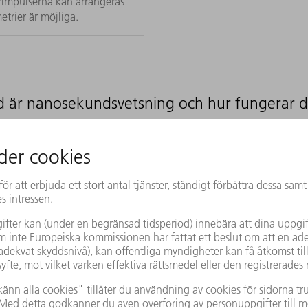
rimpulserna kan arrangeras
etrier är möjliga.
d är nanosekundsvetsning och hur fungerar d
Nanosekundteknologin är bas
pulslängder i nanosekundområd
mikrometer i materialet, varför
repetitionsfrekvenser som effekt
mikr
och i slutändan skapar en
Endast en liten mängd smälta bi
materialen endast blandas minim
stark mekanisk koppling
en
material som normalt är svåra