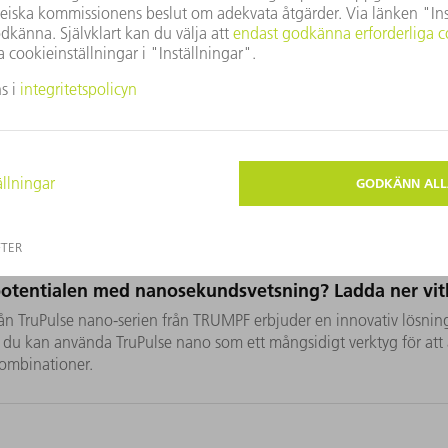
inträngningsdjupet
styra
oc
stora svetsdjup är möjliga med
Whitepaper
potentialen med nanosekundsvetsning? Ladda ner vi
från TruPulse nano-serien från TRUMPF erbjuder en innovativ lös
 du kan använda TruPulse nano som ett mångsidigt verktyg för att an
ombinationer.