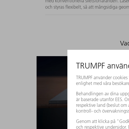
med konventionella svetsförfaranden. Lase
och styras flexibelt, så att mångsidiga geom
Va