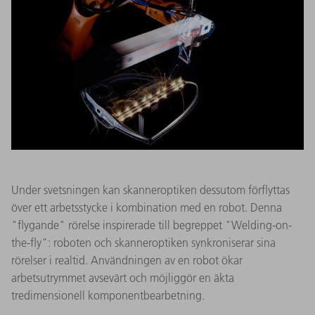
Under svetsningen kan skanneroptiken dessutom förflyttas
över ett arbetsstycke i kombination med en robot. Denna
"flygande" rörelse inspirerade till begreppet "Welding-on-
the-fly": roboten och skanneroptiken synkroniserar sina
rörelser i realtid. Användningen av en robot ökar
arbetsutrymmet avsevärt och möjliggör en äkta
tredimensionell komponentbearbetning.