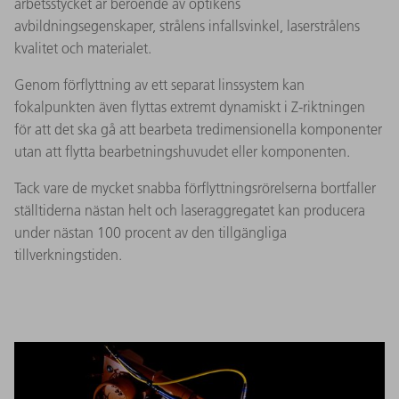
arbetsstycket är beroende av optikens
avbildningsegenskaper, strålens infallsvinkel, laserstrålens
kvalitet och materialet.
Genom förflyttning av ett separat linssystem kan
fokalpunkten även flyttas extremt dynamiskt i Z-riktningen
för att det ska gå att bearbeta tredimensionella komponenter
utan att flytta bearbetningshuvudet eller komponenten.
Tack vare de mycket snabba förflyttningsrörelserna bortfaller
ställtiderna nästan helt och laseraggregatet kan producera
under nästan 100 procent av den tillgängliga
tillverkningstiden.