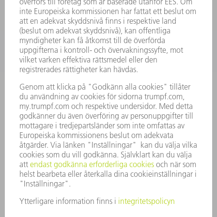
SERVICES
TILLÄMPNINGAR
BRANSCHER
FÖRETAG
KARRIÄR
LEDIGA TJÄNSTER
FÖRETAGSPROFIL
STYRELSE
VERKSAMHETSBERÄTTELSE
FÖRETAGSPRINCIPER
ÖVERENSSTÄMMELSE
RÅDGIVARSYSTEM
SECURITY
PRESSMEDDELANDEN
MAGASIN
HÅLLBARHET
MILJÖ & KLIMAT
SOCIALT & SAMHÄLLE
FÖRETAGSMANAGEMENT