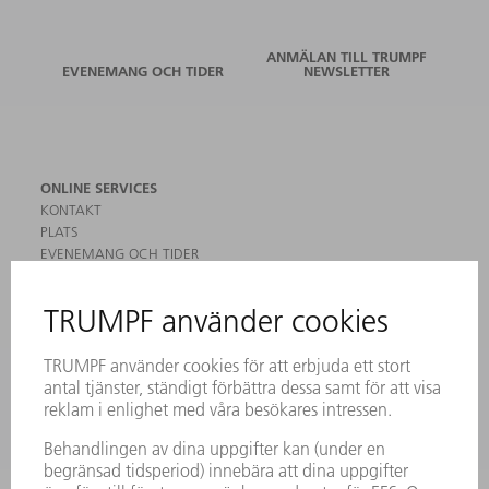
ANMÄLAN TILL TRUMPF
EVENEMANG OCH TIDER
NEWSLETTER
ONLINE SERVICES
KONTAKT
PLATS
EVENEMANG OCH TIDER
REGISTRERING FÖR NYHETSBREV
MYTRUMPF
SÄKERHETSDATABLAD
PRODUKTER
MASKINER & SYSTEM
LASER
KRAFTELEKTRONIK
ELVERKTYG
SMART FACTORY
MJUKVARA