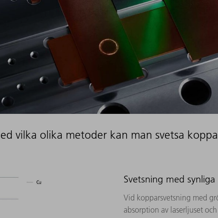
ed vilka olika metoder kan man svetsa koppa
Svetsning med synliga
Vid kopparsvetsning med gr
absorption av laserljuset och