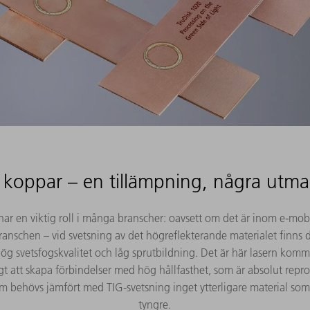
 koppar – en tillämpning, några utm
 en viktig roll i många branscher: oavsett om det är inom e-mobil
anschen – vid svetsning av det högreflekterande materialet finns d
ög svetsfogskvalitet och låg sprutbildning. Det är här lasern komm
igt att skapa förbindelser med hög hållfasthet, som är absolut re
 behövs jämfört med TIG-svetsning inget ytterligare material s
tyngre.