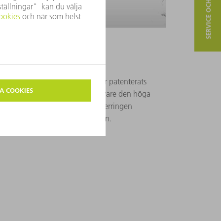
SERVICE OCH KONTAKT
rmning
ämpad för kopparsvetsning med
ghtLine Weld. 2-i-2-LLK som har patenterats
ning i den här processen. Tack vare den höga
nan det önskade svetsdjupet. Fiberringen
reducerar därmed sprutbildningen.