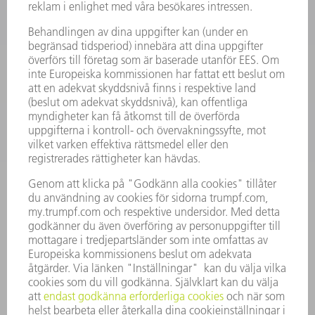
KRAFTELEKTRONIK
ELVERKTYG
SMART FACTORY
MJUKVARA
SERVICES
TILLÄMPNINGAR
BRANSCHER
FÖRETAG
KARRIÄR
LEDIGA TJÄNSTER
FÖRETAGSPROFIL
STYRELSE
VERKSAMHETSBERÄTTELSE
FÖRETAGSPRINCIPER
ÖVERENSSTÄMMELSE
RÅDGIVARSYSTEM
SECURITY
PRESSMEDDELANDEN
MAGASIN
HÅLLBARHET
MILJÖ & KLIMAT
SOCIALT & SAMHÄLLE
FÖRETAGSMANAGEMENT