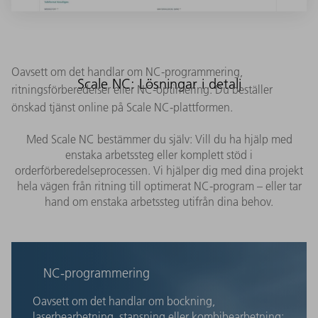
Oavsett om det handlar om NC-programmering,
Scale NC: Lösningar i detalj
ritningsförberedelser eller NC-optimering: Du beställer
önskad tjänst online på Scale NC-plattformen.
Med Scale NC bestämmer du själv: Vill du ha hjälp med
enstaka arbetssteg eller komplett stöd i
orderförberedelseprocessen. Vi hjälper dig med dina projekt
hela vägen från ritning till optimerat NC-program – eller tar
hand om enstaka arbetssteg utifrån dina behov.
NC-programmering
Oavsett om det handlar om bockning,
laserbearbetning, stansning eller kombibearbetning: