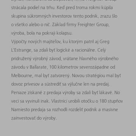
strácala podiel na trhu. Keď pred troma rokmi kúpila
skupina súkromných investorov tento podnik, zrazu šlo
o všetko alebo o nič. Základ firmy Freighter Group,
výroba, bola na pokraji kolapsu.
Výpočty nových majiteľov, ku ktorým patril aj Greg
L’Estrange, sa zdali byť logické a racionálne. Celý
pridružený výrobný závod, vrátane hlavného výrobného
závodu v Ballarate, 100 kilometrov severozápadne od
Melbourne, mal byť zatvorený. Novou stratégiou mal byť
dovoz prívesov a sústrediť sa výlučne len na predaj.
Peniaze získané z predaja výroby sa zdali byť lákavé. No
veci sa vyvinuli inak. Vlastníci urobili otočku o 180 stupňov
Namiesto predaja sa rozhodli rozdeliť podnik a masívne
zainvestovať do výroby.