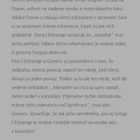
Oseon, softvér na riadenie výroby a materiálového toku.
Vďaka Oseon-u získajú všetci zúčastnení v správnom čase
a na správnom mieste informácie, ktoré sú pre nich
podstatné. Greg L’Estrange označuje za „zásadné“ mať
tento prehľad. Vďaka týmto informáciám je možné vidieť,
či procesy fungujú alebo nie.
Páni L’Estrange a Givvens sú presvedčení o tom, že
radikálna zmena prinesie úspech len vtedy, keď všetci
ťahajú za jeden povraz. Podarí sa to ale len vtedy, keď ide
vedenie príkladom. „Manažéri sa chcú aj sami zapojiť,
nielen sedieť v kancelárii. Prijímame rýchle rozhodnutia,
máme nízku toleranciu voči byrokracii“, vraví pán
Givvens. Vysvetľuje, že tak jeho samotného, ako aj Grega
L’Estrange je možné častejšie stretnúť vo výrobe ako
v kancelárii.