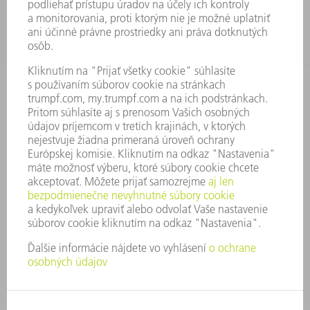
PONUKY PRACOVNÝCH MIEST
PROFIL FIRMY
PREDSTAVENSTVO
SPRÁVA O HOSPODÁRENÍ
FIREMNÉ PRINCÍPY
ZHODA
SYSTÉM OZNAMOVANIA
SECURITY
TLAČOVÉ SPRÁVY
ČASOPISY
STABILITA
ŽIVOTNÉ PROSTREDIE & KLÍMA
SOCIÁLNE VECI & SPOLOČNOSŤ
VEDENIE PODNIKU
TIRÁŽ
OCHRANA ÚDAJOV