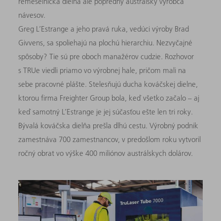
remeselnícka dielňa ale popredný austrálsky výrobca
návesov.
Greg L’Estrange a jeho pravá ruka, vedúci výroby Brad
Givvens, sa spoliehajú na plochú hierarchiu. Nezvyčajné
spôsoby? Tie sú pre oboch manažérov cudzie. Rozhovor
s TRUe viedli priamo vo výrobnej hale, pričom mali na
sebe pracovné plášte. Stelesňujú ducha kováčskej dielne,
ktorou firma Freighter Group bola, keď všetko začalo – aj
keď samotný L’Estrange je jej súčasťou ešte len tri roky.
Bývalá kováčska dielňa prešla dlhú cestu. Výrobný podnik
zamestnáva 700 zamestnancov, v predošlom roku vytvoril
ročný obrat vo výške 400 miliónov austrálskych dolárov.