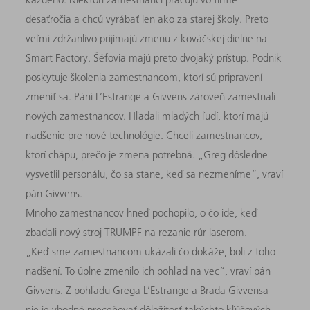
desaťročia a chcú vyrábať len ako za starej školy. Preto
veľmi zdržanlivo prijímajú zmenu z kováčskej dielne na
Smart Factory. Šéfovia majú preto dvojaký prístup. Podnik
poskytuje školenia zamestnancom, ktorí sú pripravení
zmeniť sa. Páni L’Estrange a Givvens zároveň zamestnali
nových zamestnancov. Hľadali mladých ľudí, ktorí majú
nadšenie pre nové technológie. Chceli zamestnancov,
ktorí chápu, prečo je zmena potrebná. „Greg dôsledne
vysvetlil personálu, čo sa stane, keď sa nezmeníme“, vraví
pán Givvens.
Mnoho zamestnancov hneď pochopilo, o čo ide, keď
zbadali nový stroj TRUMPF na rezanie rúr laserom.
„Keď sme zamestnancom ukázali čo dokáže, boli z toho
nadšení. To úplne zmenilo ich pohľad na vec“, vraví pán
Givvens. Z pohľadu Grega L’Estrange a Brada Givvensa
nie je vhodné preceňovať dôležitosť takýchto kľúčových