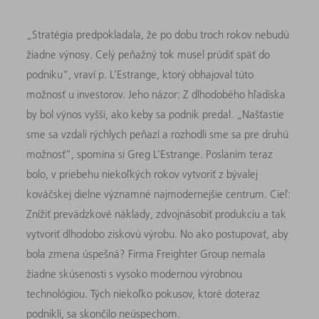
„Stratégia predpokladala, že po dobu troch rokov nebudú
žiadne výnosy. Celý peňažný tok musel prúdiť späť do
podniku“, vraví p. L’Estrange, ktorý obhajoval túto
možnosť u investorov. Jeho názor: Z dlhodobého hľadiska
by bol výnos vyšší, ako keby sa podnik predal. „Našťastie
sme sa vzdali rýchlych peňazí a rozhodli sme sa pre druhú
možnosť“, spomína si Greg L’Estrange. Poslaním teraz
bolo, v priebehu niekoľkých rokov vytvoriť z bývalej
kováčskej dielne významné najmodernejšie centrum. Cieľ:
Znížiť prevádzkové náklady, zdvojnásobiť produkciu a tak
vytvoriť dlhodobo ziskovú výrobu. No ako postupovať, aby
bola zmena úspešná? Firma Freighter Group nemala
žiadne skúsenosti s vysoko modernou výrobnou
technológiou. Tých niekoľko pokusov, ktoré doteraz
podnikli, sa skončilo neúspechom.