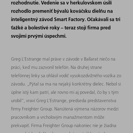
rozhodnutie. Vedenie sa v herkulovskom úsilí
rozhodlo premeniť bývalú kováčsku dielňu na
inteligentný závod Smart Factory. Očakávali sa tri
ťažké a bolestivé roky – teraz stojí firma pred
svojimi prvými úspechmi.
Greg L’Estrange mal práve v závode v Ballarat niečo na
práci, keď mu zazvonil telefón. Na druhej strane
telefónnej linky sa ohlásil vodič vysokozdvižného vozíka zo
závodu. „Pýtal sa ma na nejaký konkrétny dielec. Nebol si
úplne istý kam patrí, ale rovno mi aj povedal, čo by s tým
urobil“, vraví Greg L’Estrange, predseda predstavenstva
firmy Freighter Group. Nanútená výmena názorov medzi
pracovníkom a vrcholovým manažmentom môže
prekvapiť. Firma Freighter Group nakoniec nie je žiadna