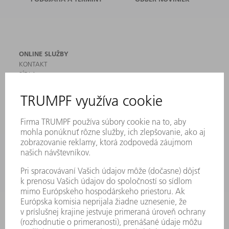
ONLINE SLUŽBY
KONTAKT
SÍDLA
PODUJATIA A TERMÍNY
PRIHLÁSENIE NA ODBER NOVINIEK
KARTA BEZPEČNOSTNÝCH ÚDAJOV
PRODUKTY
STROJE & SYSTÉMY
LASER
VÝKONOVÁ ELEKTRONIKA
ELEKTRICKÉ RUČNÉ NÁRADIE
SMART FACTORY
SOFTVÉR
SLUŽBY
APLIKÁCIE
ODVETVIA
PODNIK
KARIÉRA