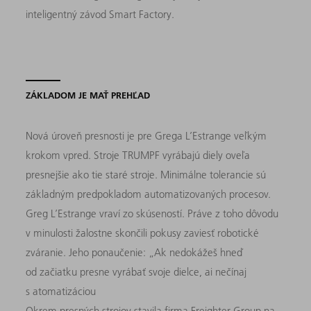
inteligentný závod Smart Factory.
ZÁKLADOM JE MAŤ PREHĽAD
Nová úroveň presnosti je pre Grega L’Estrange veľkým
krokom vpred. Stroje TRUMPF vyrábajú diely oveľa
presnejšie ako tie staré stroje. Minimálne tolerancie sú
základným predpokladom automatizovaných procesov.
Greg L’Estrange vraví zo skúseností. Práve z toho dôvodu
v minulosti žalostne skončili pokusy zaviesť robotické
zváranie. Jeho ponaučenie: „Ak nedokážeš hneď
od začiatku presne vyrábať svoje dielce, ai nečínaj
s atomatizáciou
Okrem presných strojov stavila firma Freighter Group na