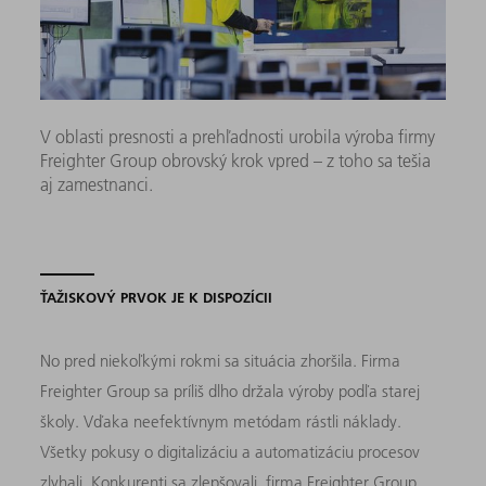
V oblasti presnosti a prehľadnosti urobila výroba firmy
Freighter Group obrovský krok vpred – z toho sa tešia
aj zamestnanci.
ŤAŽISKOVÝ PRVOK JE K DISPOZÍCII
No pred niekoľkými rokmi sa situácia zhoršila. Firma
Freighter Group sa príliš dlho držala výroby podľa starej
školy. Vďaka neefektívnym metódam rástli náklady.
Všetky pokusy o digitalizáciu a automatizáciu procesov
zlyhali. Konkurenti sa zlepšovali, firma Freighter Group