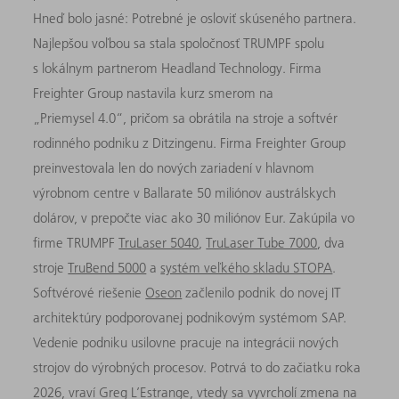
Hneď bolo jasné: Potrebné je osloviť skúseného partnera.
Najlepšou voľbou sa stala spoločnosť TRUMPF spolu
s lokálnym partnerom Headland Technology. Firma
Freighter Group nastavila kurz smerom na
„Priemysel 4.0“, pričom sa obrátila na stroje a softvér
rodinného podniku z Ditzingenu. Firma Freighter Group
preinvestovala len do nových zariadení v hlavnom
výrobnom centre v Ballarate 50 miliónov austrálskych
dolárov, v prepočte viac ako 30 miliónov Eur. Zakúpila vo
firme TRUMPF
TruLaser 5040
,
TruLaser Tube 7000
, dva
stroje
TruBend 5000
a
systém veľkého skladu STOPA
.
Softvérové riešenie
Oseon
začlenilo podnik do novej IT
architektúry podporovanej podnikovým systémom SAP.
Vedenie podniku usilovne pracuje na integrácii nových
strojov do výrobných procesov. Potrvá to do začiatku roka
2026, vraví Greg L’Estrange, vtedy sa vyvrcholí zmena na