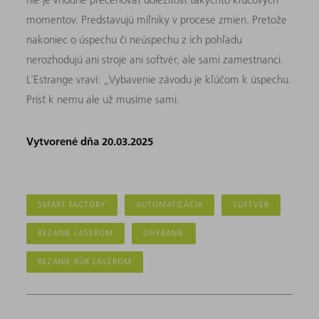
momentov. Predstavujú míľniky v procese zmien. Pretože
nakoniec o úspechu či neúspechu z ich pohľadu
nerozhodujú ani stroje ani softvér, ale sami zamestnanci.
L’Estrange vraví: „Vybavenie závodu je kľúčom k úspechu.
Prísť k nemu ale už musíme sami.
Vytvorené dňa 20.03.2025
SMART FACTORY
AUTOMATIZÁCIA
SOFTVÉR
REZANIE LASEROM
OHÝBANIE
REZANIE RÚR LASEROM