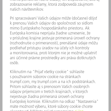
LASER
VÝKONOVÁ ELEKTRONIKA
ELEKTRICKÉ RUČNÉ NÁRADIE
SMART FACTORY
SOFTVÉR
SLUŽBY
APLIKÁCIE
ODVETVIA
PODNIK
KARIÉRA
PONUKY PRACOVNÝCH MIEST
PROFIL FIRMY
PREDSTAVENSTVO
SPRÁVA O HOSPODÁRENÍ
FIREMNÉ PRINCÍPY
ZHODA
SYSTÉM OZNAMOVANIA
SECURITY
TLAČOVÉ SPRÁVY
ČASOPISY
STABILITA
ŽIVOTNÉ PROSTREDIE & KLÍMA
SOCIÁLNE VECI & SPOLOČNOSŤ