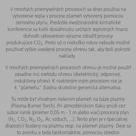
V mnohých priemyselných procesoch sa dnes používa na
vytvorenie tepla v procese plameň vytvorený pomocou
zemného plynu. Predošlé medzinárodné klimatické
konferencie sa kvôli dosiahnutiu určitých teplotných hraníc
dohodli celosvetovo výrazne zdražiť procesy
produkujúce CO
. Preto už o niekoľko rokov nebude možné
2
používať vyššie uvedené procesy ohrevu tak, aby boli pokryté
náklady.
V mnohých priemyselných procesoch ohrevu je možné použiť
zásadne inú metódu ohrevu (dielektrický, odporový,
induktívny ohrev). K niektorým iným procesom nie je
k "plameňu" žiadna skutočné generická alternatíva.
Tu môže byť vhodným riešením plameň na báze plazmy
(Plasma Burner Torch). Pri atmosférickom tlaku prúdi cez
súbor rúrok (priemer 0,05 m - 1 m alebo viac) procesný plyn
(H
, CO
, N
, O
, Ar, vzduch, ...). Tento plyn je v špeciálnej
2
2
2
2
dispozícii budený na plazmu resp. na plameň plazmy. Deje sa
to zvonku a teda bezkontaktne, pomocou stredno