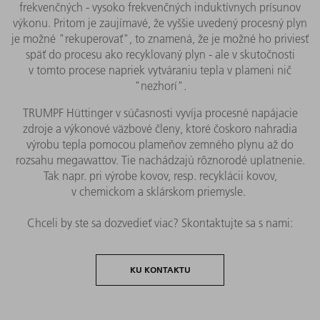
frekvenčných - vysoko frekvenčných induktívnych prísunov
výkonu. Pritom je zaujímavé, že vyššie uvedený procesný plyn
je možné "rekuperovať", to znamená, že je možné ho priviesť
späť do procesu ako recyklovaný plyn - ale v skutočnosti
v tomto procese napriek vytváraniu tepla v plameni nič
"nezhorí".
TRUMPF Hüttinger v súčasnosti vyvíja procesné napájacie
zdroje a výkonové väzbové členy, ktoré čoskoro nahradia
výrobu tepla pomocou plameňov zemného plynu až do
rozsahu megawattov. Tie nachádzajú rôznorodé uplatnenie.
Tak napr. pri výrobe kovov, resp. recyklácii kovov,
v chemickom a sklárskom priemysle.
Chceli by ste sa dozvedieť viac? Skontaktujte sa s nami:
KU KONTAKTU