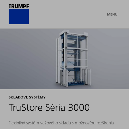
MENU
SKLADOVÉ SYSTÉMY
TruStore Séria 3000
Flexibilný systém vežového skladu s možnosťou rozšírenia