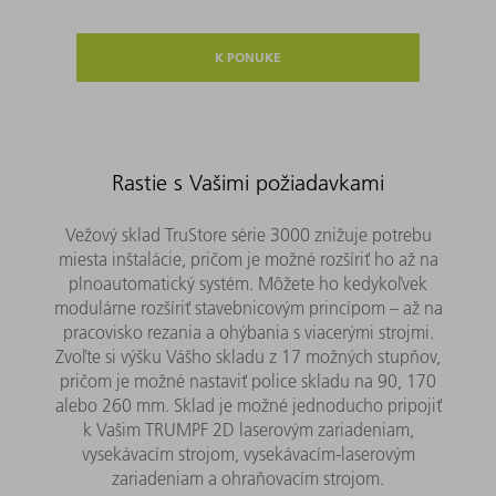
K PONUKE
Rastie s Vašimi požiadavkami
Vežový sklad TruStore série 3000 znižuje potrebu
miesta inštalácie, pričom je možné rozšíriť ho až na
plnoautomatický systém. Môžete ho kedykoľvek
modulárne rozšíriť stavebnicovým princípom – až na
pracovisko rezania a ohýbania s viacerými strojmi.
Zvoľte si výšku Vášho skladu z 17 možných stupňov,
pričom je možné nastaviť police skladu na 90, 170
alebo 260 mm. Sklad je možné jednoducho pripojiť
k Vašim TRUMPF 2D laserovým zariadeniam,
vysekávacím strojom, vysekávacím-laserovým
zariadeniam a ohraňovacím strojom.