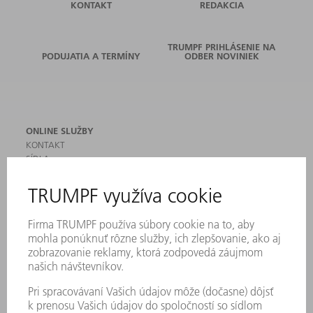
KONTAKT
REDAKCIA
TRUMPF PRIHLÁSENIE NA
PODUJATIA A TERMÍNY
ODBER NOVINIEK
ONLINE SLUŽBY
KONTAKT
SÍDLA
PODUJATIA A TERMÍNY
PRIHLÁSENIE NA ODBER NOVINIEK
KARTA BEZPEČNOSTNÝCH ÚDAJOV
PRODUKTY
STROJE & SYSTÉMY
LASER
VÝKONOVÁ ELEKTRONIKA
ELEKTRICKÉ RUČNÉ NÁRADIE
SMART FACTORY
SOFTVÉR
SLUŽBY