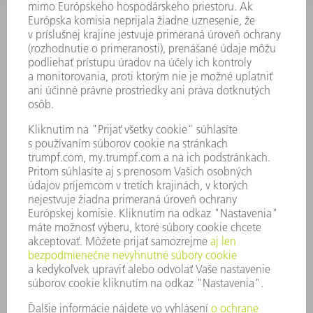
APLIKÁCIE
ODVETVIA
PODNIK
KARIÉRA
PONUKY PRACOVNÝCH MIEST
PROFIL FIRMY
PREDSTAVENSTVO
SPRÁVA O HOSPODÁRENÍ
FIREMNÉ PRINCÍPY
ZHODA
SYSTÉM OZNAMOVANIA
SECURITY
TLAČOVÉ SPRÁVY
ČASOPISY
STABILITA
ŽIVOTNÉ PROSTREDIE & KLÍMA
SOCIÁLNE VECI & SPOLOČNOSŤ
VEDENIE PODNIKU