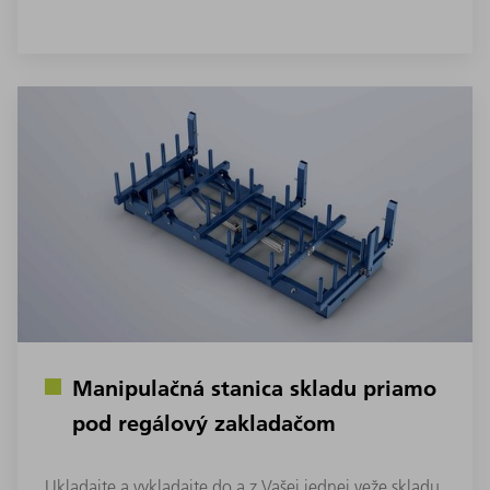
Manipulačná stanica skladu priamo
pod regálový zakladačom
Ukladajte a vykladajte do a z Vašej jednej veže skladu