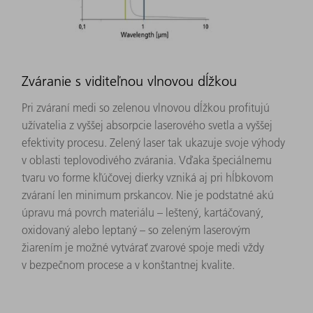
Zváranie s viditeľnou vlnovou dĺžkou
Pri zváraní medi so zelenou vlnovou dĺžkou profitujú
užívatelia z vyššej absorpcie laserového svetla a vyššej
efektivity procesu. Zelený laser tak ukazuje svoje výhody
v oblasti teplovodivého zvárania. Vďaka špeciálnemu
tvaru vo forme kľúčovej dierky vzniká aj pri hĺbkovom
zváraní len minimum prskancov. Nie je podstatné akú
úpravu má povrch materiálu – leštený, kartáčovaný,
oxidovaný alebo leptaný – so zeleným laserovým
žiarením je možné vytvárať zvarové spoje medi vždy
v bezpečnom procese a v konštantnej kvalite.