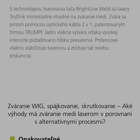
S technológiou tvarovania lúča BrightLine Weld sú lasery
TruDisk mimoriadne vhodné na zváranie medi. Zvára sa
pritom pomocou optického kábla 2 v 1, patentovaným
firmou TRUMPF. Jadro vlákna vytvára vďaka vysokej
intenzite požadovanú hĺbku prevarenia. Prstencové
vlákno stabilizuje taveninu a znižuje tak tvorbu
prskancov.
Zváranie WIG, spájkovanie, skrutkovanie – Aké
výhody má zváranie medi laserom v porovnaní
s alternatívnymi procesmi?
Opakovateľné