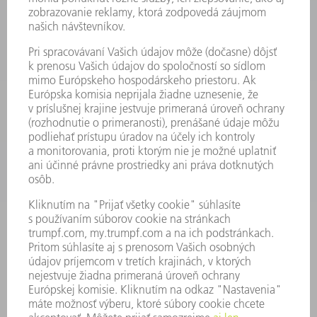
LASER
VÝKONOVÁ ELEKTRONIKA
ELEKTRICKÉ RUČNÉ NÁRADIE
SMART FACTORY
SOFTVÉR
SLUŽBY
APLIKÁCIE
ODVETVIA
PODNIK
KARIÉRA
PONUKY PRACOVNÝCH MIEST
PROFIL FIRMY
PREDSTAVENSTVO
SPRÁVA O HOSPODÁRENÍ
FIREMNÉ PRINCÍPY
ZHODA
SYSTÉM OZNAMOVANIA
SECURITY
TLAČOVÉ SPRÁVY
ČASOPISY
STABILITA
ŽIVOTNÉ PROSTREDIE & KLÍMA
SOCIÁLNE VECI & SPOLOČNOSŤ