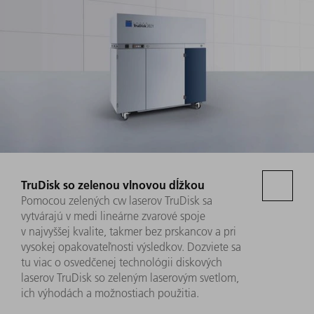
TruDisk so zelenou vlnovou dĺžkou
Pomocou zelených cw laserov TruDisk sa
vytvárajú v medi lineárne zvarové spoje
v najvyššej kvalite, takmer bez prskancov a pri
vysokej opakovateľnosti výsledkov. Dozviete sa
tu viac o osvedčenej technológii diskových
laserov TruDisk so zeleným laserovým svetlom,
ich výhodách a možnostiach použitia.