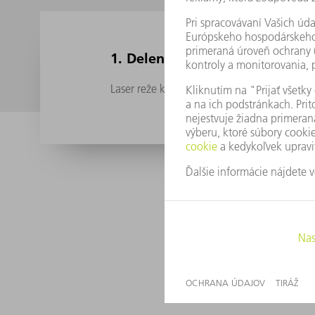
1. Delenie ingotov
Laser reže kremíkový monokryštál na extré