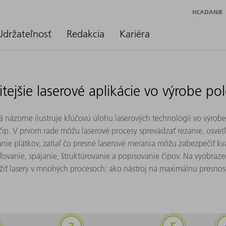
HĽADANIE
Udržateľnosť
Redakcia
Kariéra
itejšie laserové aplikácie vo výrobe po
rá názorne ilustruje kľúčovú úlohu laserových technológií vo výro
čip. V prvom rade môžu laserové procesy sprevádzať rezanie, osvet
nie plátkov, zatiaľ čo presné laserové merania môžu zabezpečiť kv
ovanie, spájanie, štruktúrovanie a popisovanie čipov. Na vyobraz
žiť lasery v mnohých procesoch: ako nástroj na maximálnu presnosť, 
špekcia &amp; metrológia
Expozícia DUV/EUV
Leptanie za p