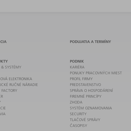
CIA
PODUJATIA A TERMÍNY
UKTY
PODNIK
E & SYSTÉMY
KARIÉRA
PONUKY PRACOVNÝCH MIEST
OVÁ ELEKTRONIKA
PROFIL FIRMY
RICKÉ RUČNÉ NÁRADIE
PREDSTAVENSTVO
 FACTORY
SPRÁVA O HOSPODÁRENÍ
ÉR
FIREMNÉ PRINCÍPY
Y
ZHODA
CIE
SYSTÉM OZNAMOVANIA
VIA
SECURITY
TLAČOVÉ SPRÁVY
ČASOPISY