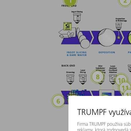
Dosky plošných
Spáj
Mi
Drážkovanie
Delenie laserom
Úber materi