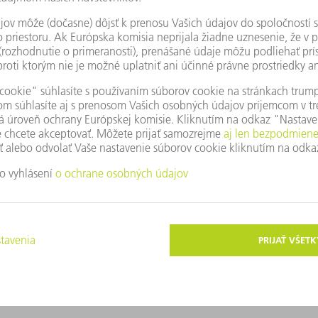
mne tenké plátky spôsobom šetrným k materiálu.
SPÄŤ