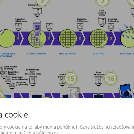
 spojov/Substráty/Vytváranie prechodových otvorov vo vrstv
Popisovanie
Oddeľovan
kovanie za pomoci lasera
kro zváranie laserom
Spájanie za pomoci lasera
álu za pomoci lasera
Dočasné oddelenie
Štruktúrovanie na tenkej vrstve (RDL)