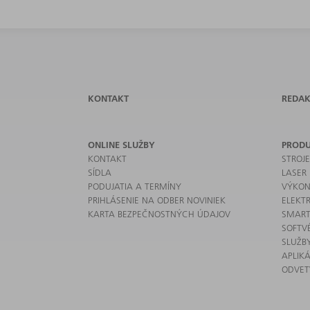
KONTAKT
REDAK
ONLINE SLUŽBY
PROD
KONTAKT
STROJ
SÍDLA
LASER
PODUJATIA A TERMÍNY
VÝKON
PRIHLÁSENIE NA ODBER NOVINIEK
ELEKT
KARTA BEZPEČNOSTNÝCH ÚDAJOV
SMART
SOFTV
SLUŽB
APLIKÁ
ODVET