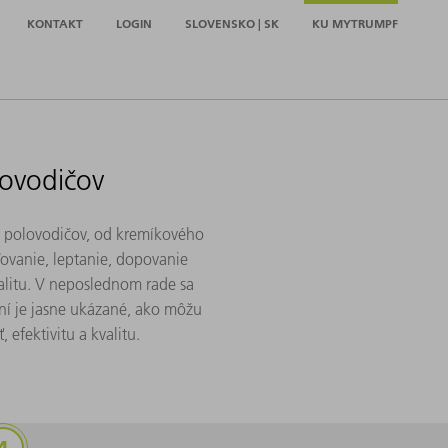
KONTAKT
LOGIN
SLOVENSKO | SK
KU MYTRUMPF
lovodičov
be polovodičov, od kremíkového
ľovanie, leptanie, dopovanie
alitu. V neposlednom rade sa
ení je jasne ukázané, ako môžu
efektivitu a kvalitu.
omoci lasera
Ohrev laserom