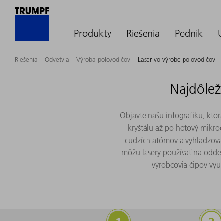
Produkty
Riešenia
Podnik
Riešenia
Odvetvia
Výroba polovodičov
Laser vo výrobe polovodičov
Najdôlež
Objavte našu infografiku, kto
kryštálu až po hotový mikro
cudzích atómov a vyhladzova
môžu lasery používať na oddeľ
výrobcovia čipov vyu
Delenie ingotov
In