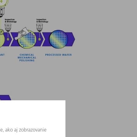
ách
ie laserom