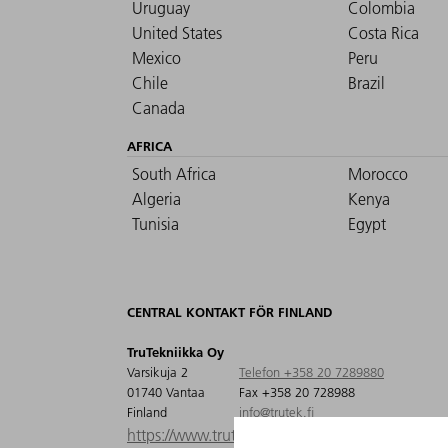
Uruguay
Colombia
United States
Costa Rica
Mexico
Peru
Chile
Brazil
Canada
AFRICA
South Africa
Morocco
Algeria
Kenya
Tunisia
Egypt
CENTRAL KONTAKT FÖR FINLAND
TruTekniikka Oy
Varsikuja 2
Telefon +358 20 7289880
01740 Vantaa
Fax +358 20 728988
Finland
info@trutek.fi
https://www.trutek.fi/