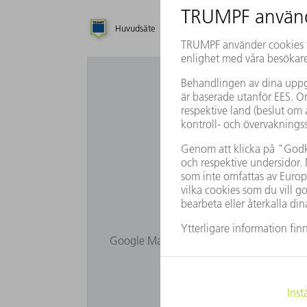
Huvudsäte
Dotterbolag
Byrå
Vill du an
Google Maps visas inte för dig eftersom d
i