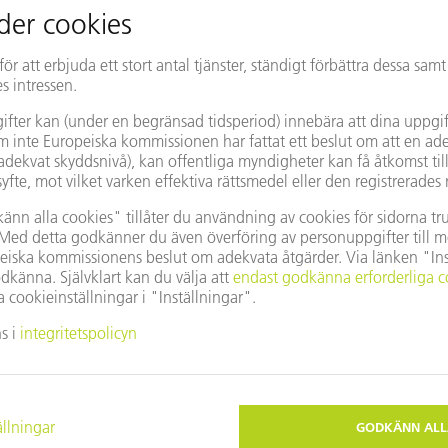
Ändra land/region
vända Google Maps?
u inte har godkänt våra cookies. Anpassa dina
Privata
nställningar
.