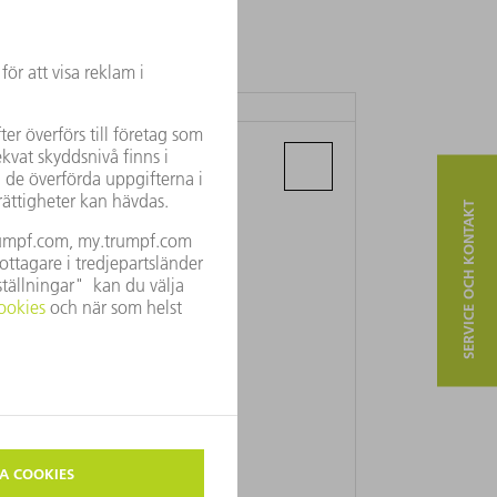
APRICON OY
Museokatu 7
11100 Riihimäki
SERVICE OCH KONTAKT