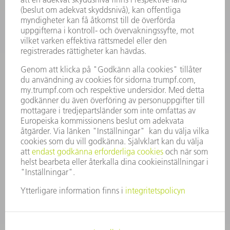
FÖRETAG
KARRIÄR
LEDIGA TJÄNSTER
FÖRETAGSPROFIL
STYRELSE
VERKSAMHETSBERÄTTELSE
FÖRETAGSPRINCIPER
ÖVERENSSTÄMMELSE
RÅDGIVARSYSTEM
SECURITY
PRESSMEDDELANDEN
MAGASIN
HÅLLBARHET
MILJÖ & KLIMAT
SOCIALT & SAMHÄLLE
FÖRETAGSMANAGEMENT