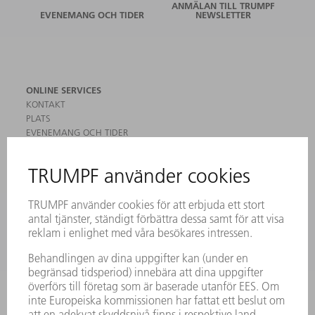
ANMÄLAN TILL TRUMPF
EVENEMANG OCH TIDER
NEWSLETTER
ONLINE SERVICES
KONTAKT
PLATS
EVENEMANG OCH TIDER
REGISTRERING FÖR NYHETSBREV
MYTRUMPF
SÄKERHETSDATABLAD
PRODUKTER
MASKINER & SYSTEM
LASER
KRAFTELEKTRONIK
ELVERKTYG
SMART FACTORY
MJUKVARA
SERVICES
TILLÄMPNINGAR
BRANSCHER