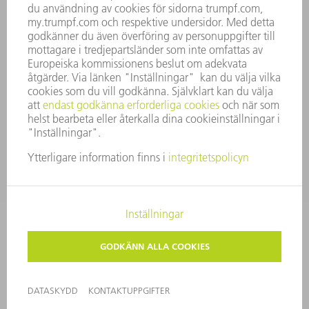
ÖVERENSSTÄMMELSE
RÅDGIVARSYSTEM
SECURITY
PRESSMEDDELANDEN
MAGASIN
HÅLLBARHET
MILJÖ & KLIMAT
SOCIALT & SAMHÄLLE
FÖRETAGSMANAGEMENT
KONTAKTUPPGIFTER
DATASKYDD
COPYRIGHT
PRIVATA INSTÄLLNINGAR
© 2026 TRUMPF