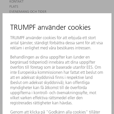
KONTAKT
PLATS
EVENEMANG OCH TIDER
REGISTRERING FÖR NYHETSBREV
MYTRUMPF
SÄKERHETSDATABLAD
PRODUKTER
MASKINER & SYSTEM
LASER
KRAFTELEKTRONIK
ELVERKTYG
SMART FACTORY
MJUKVARA
SERVICES
TILLÄMPNINGAR
BRANSCHER
FÖRETAG
KARRIÄR
LEDIGA TJÄNSTER
FÖRETAGSPROFIL
STYRELSE
VERKSAMHETSBERÄTTELSE
FÖRETAGSPRINCIPER