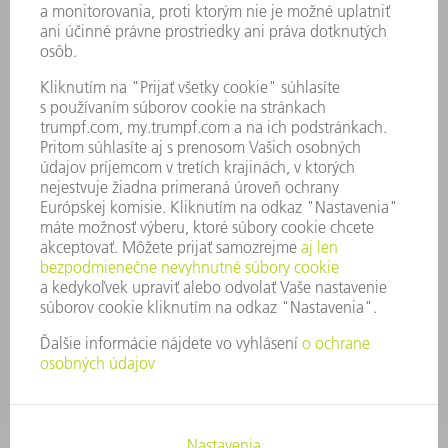
PONUKY PRACOVNÝCH MIEST
PROFIL FIRMY
PREDSTAVENSTVO
SPRÁVA O HOSPODÁRENÍ
FIREMNÉ PRINCÍPY
ZHODA
SYSTÉM OZNAMOVANIA
SECURITY
TLAČOVÉ SPRÁVY
ČASOPISY
STABILITA
ŽIVOTNÉ PROSTREDIE & KLÍMA
SOCIÁLNE VECI & SPOLOČNOSŤ
VEDENIE PODNIKU
TIRÁŽ
OCHRANA ÚDAJOV
OZNAMOVANIE PROTISPOLOČENSKEJ ČINNOSTI