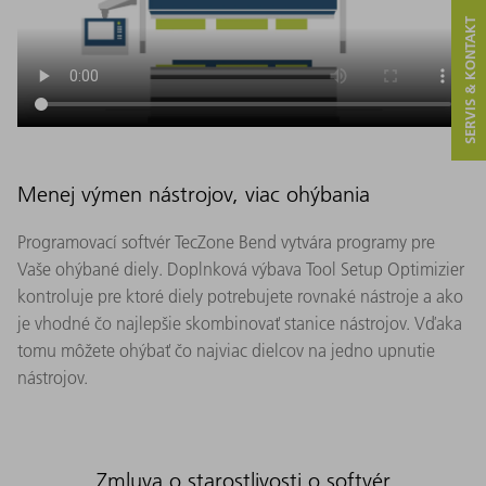
SERVIS & KONTAKT
Menej výmen nástrojov, viac ohýbania
Programovací softvér TecZone Bend vytvára programy pre
Vaše ohýbané diely. Doplnková výbava Tool Setup Optimizier
kontroluje pre ktoré diely potrebujete rovnaké nástroje a ako
je vhodné čo najlepšie skombinovať stanice nástrojov. Vďaka
tomu môžete ohýbať čo najviac dielcov na jedno upnutie
nástrojov.
Zmluva o starostlivosti o softvér