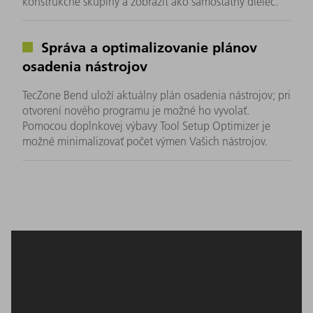
konštrukčné skupiny a zobraziť ako samostatný dielec.
Správa a optimalizovanie plánov
osadenia nástrojov
TecZone Bend uloží aktuálny plán osadenia nástrojov; pri
otvorení nového programu je možné ho vyvolať.
Pomocou doplnkovej výbavy Tool Setup Optimizer je
možné minimalizovať počet výmen Vašich nástrojov.