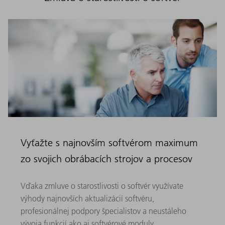
Vyťažte s najnovším softvérom maximum
zo svojich obrábacích strojov a procesov
Vďaka zmluve o starostlivosti o softvér využívate
výhody najnovších aktualizácií softvéru, ​
profesionálnej podpory špecialistov a neustáleho
vývoja funkcií ​ako aj softvérové moduly. ​