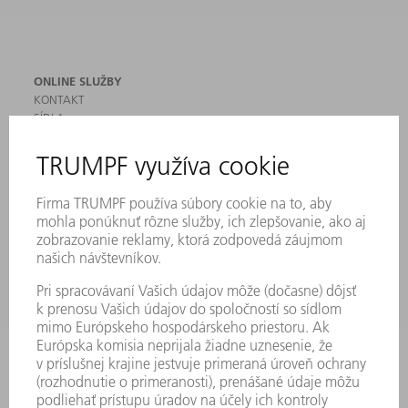
ONLINE SLUŽBY
KONTAKT
SÍDLA
PODUJATIA A TERMÍNY
PRIHLÁSENIE NA ODBER NOVINIEK
KARTA BEZPEČNOSTNÝCH ÚDAJOV
PRODUKTY
STROJE & SYSTÉMY
LASER
VÝKONOVÁ ELEKTRONIKA
ELEKTRICKÉ RUČNÉ NÁRADIE
SMART FACTORY
SOFTVÉR
SLUŽBY
APLIKÁCIE
ODVETVIA
PODNIK
KARIÉRA