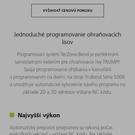
VYŽIADAŤ CENOVÚ PONUKU
Jednoduché programovanie ohraňovacích
lisov
Programovací systém TecZone Bend je perfektným
samostatným riešením pre ohraňovacie lisy TRUMPF.
Spája programovanie ohýbania v kancelárii
s programovaním na dielni, na stroji TruBend Série 5000
a umožňuje automatické vytvorenie návrhu programu na
základe 2D a 3D výkresov vrátane NC kódu.
Najvyšší výkon
Automatický prepočet programov sa vykoná počas
niekoľkých sekúnd – vrátane NC kódu. Na základe