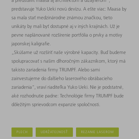
a predstaviť maasa aj architektom a dizajnérom“,
predstavuje Yuko Ueki novú devízu. A ešte viac: Maasa by
sa mala stať medzinárodne známou značkou, tieto
unikáty by mali byť dostupné aj v iných krajinách. Už je
pevne naplánované rozšírenie portfólia o prvky a motívy
japonskej kaligrafie.
„Skúšame už rozšíriť naše výrobné kapacity. Buď budeme
spolupracovať s našim dlhoročným zákazníkom, ktorý má
takisto zariadenia firmy TRUMPF. Alebo sami
zainvestujeme do ďalšieho laserového obrábacieho
zariadenia“, vraví riaditeľka Yuko Ueki. Nie je podstatné,
aké rozhodnutie padne: Technológie firmy TRUMPF bude
dôležitým sprievodcom expanzie spoločnosti.
PLECH
UDRŽATEĽNOSŤ
REZANIE LASEROM