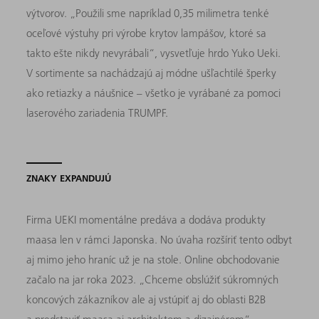
výtvorov. „Použili sme napríklad 0,35 milimetra tenké
oceľové výstuhy pri výrobe krytov lampášov, ktoré sa
takto ešte nikdy nevyrábali“, vysvetľuje hrdo Yuko Ueki.
V sortimente sa nachádzajú aj módne ušľachtilé šperky
ako retiazky a náušnice – všetko je vyrábané za pomoci
laserového zariadenia TRUMPF.
ZNAKY EXPANDUJÚ
Firma UEKI momentálne predáva a dodáva produkty
maasa len v rámci Japonska. No úvaha rozšíriť tento odbyt
aj mimo jeho hraníc už je na stole. Online obchodovanie
začalo na jar roka 2023. „Chceme obslúžiť súkromných
koncových zákazníkov ale aj vstúpiť aj do oblasti B2B