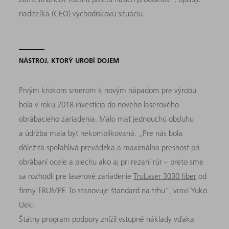
riaditeľka (CEO) východiskovú situáciu.
NÁSTROJ, KTORÝ UROBÍ DOJEM
Prvým krokom smerom k novým nápadom pre výrobu
bola v roku 2018 investícia do nového laserového
obrábacieho zariadenia. Malo mať jednouchú obsluhu
a údržba mala byť nekomplikovaná. „Pre nás bola
dôležitá spoľahlivá prevádzka a maximálna presnosť pri
obrábaní ocele a plechu ako aj pri rezaní rúr – preto sme
sa rozhodli pre laserové zariadenie
TruLaser 3030 fiber
od
firmy TRUMPF. To stanovuje štandard na trhu“, vraví Yuko
Ueki.
Štátny program podpory znížil vstupné náklady vďaka