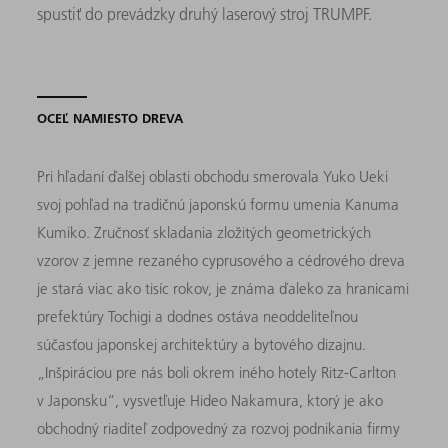
spustiť do prevádzky druhý laserový stroj TRUMPF.
OCEĽ NAMIESTO DREVA
Pri hľadaní ďalšej oblasti obchodu smerovala Yuko Ueki
svoj pohľad na tradičnú japonskú formu umenia Kanuma
Kumiko. Zručnosť skladania zložitých geometrických
vzorov z jemne rezaného cyprusového a cédrového dreva
je stará viac ako tisíc rokov, je známa ďaleko za hranicami
prefektúry Tochigi a dodnes ostáva neoddeliteľnou
súčasťou japonskej architektúry a bytového dizajnu.
„Inšpiráciou pre nás boli okrem iného hotely Ritz-Carlton
v Japonsku“, vysvetľuje Hideo Nakamura, ktorý je ako
obchodný riaditeľ zodpovedný za rozvoj podnikania firmy