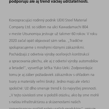
podporujú ale aj trend väčšej udržateľnosti.
Kovospracujúci rodinný podnik UEKI Steel Material
Company Ltd. so sídlom na ulici Kawadamachi 804
v meste Utsunomiya jestvuje už takmer 60 rokov. V roku
2020 začal opäť objavovať sám seba. „Tradične
spolupracujeme s mnohými rôznymi zákazníkmi.
Pochádzajú z odvetvia výroby oceľových konštrukcií
a spracovania plechu, ale aj z odvetví výroby automobilov
a lietadiel“, vysvetľuje šéfka Yuko Ueki. Zodpovedajúc
tomu je aj záber požiadaviek zákazníkov s ohľadom na
tvary a materiály veľmi široký. Jedno majú ale všetci
spoločné: Už dlho smeruje trend k čo najvyššej presnosti.
„V tejto súvislosti sme si položili otázku, ako by sme mohli
s našou infraštruktúrou a skúsenosťami našich
zamestnancov rozšíriť paletu našich produktov“, opisuje