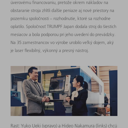
úverovému financovaniu, pretože okrem nákladov na
obstaranie stroja zhltli ďalšie peniaze aj nové priestory na
pozemku spoločnosti – rozhodnutie, ktoré sa rozhodne
oplatilo. Spoločnosť TRUMPF Japan dodala stroj do šiestich
mesiacov a bola podporou pri jeho uvedení do prevádzky.
Na 35 zamestnancov vo výrobe urobilo veľký dojem, aký
je laser flexibilný, výkonný a presný nástroj.
Rast: Yuko Ueki (vpravo) a Hideo Nakamura (links) chcú