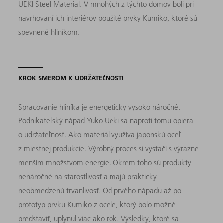
UEKI Steel Material. V mnohých z týchto domov boli pri
navrhovaní ich interiérov použité prvky Kumiko, ktoré sú
spevnené hliníkom.
KROK SMEROM K UDRŽATEĽNOSTI
Spracovanie hliníka je energeticky vysoko náročné.
Podnikateľský nápad Yuko Ueki sa naproti tomu opiera
o udržateľnosť. Ako materiál využíva japonskú oceľ
z miestnej produkcie. Výrobný proces si vystačí s výrazne
menším množstvom energie. Okrem toho sú produkty
nenáročné na starostlivosť a majú prakticky
neobmedzenú trvanlivosť. Od prvého nápadu až po
prototyp prvku Kumiko z ocele, ktorý bolo možné
predstaviť, uplynul viac ako rok. Výsledky, ktoré sa