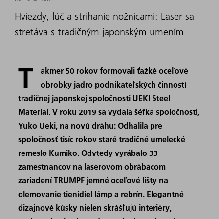
Hviezdy, lúč a strihanie nožnicami: Laser sa
stretáva s tradičným japonským umením
T
akmer 50 rokov formovali ťažké oceľové
obrobky jadro podnikateľských činností
tradičnej japonskej spoločnosti UEKI Steel
Material. V roku 2019 sa vydala šéfka spoločnosti,
Yuko Ueki, na novú dráhu: Odhalila pre
spoločnosť tisíc rokov staré tradičné umelecké
remeslo Kumiko. Odvtedy vyrábalo 33
zamestnancov na laserovom obrábacom
zariadení TRUMPF jemné oceľové lišty na
olemovanie tienidiel lámp a rebrín. Elegantné
dizajnové kúsky nielen skrášľujú interiéry,