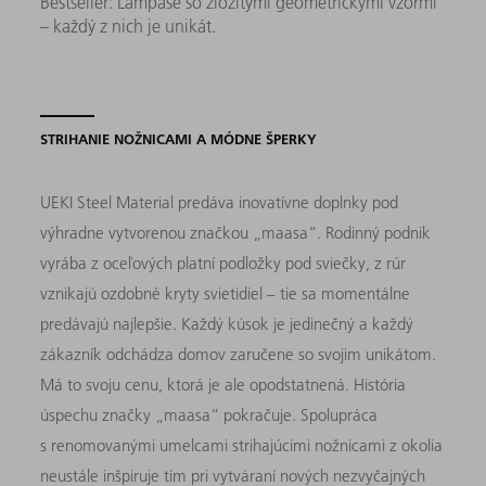
Bestseller: Lampáše so zložitými geometrickými vzormi
– každý z nich je unikát.
STRIHANIE NOŽNICAMI A MÓDNE ŠPERKY
UEKI Steel Material predáva inovatívne doplnky pod
výhradne vytvorenou značkou „maasa“. Rodinný podnik
vyrába z oceľových platní podložky pod sviečky, z rúr
vznikajú ozdobné kryty svietidiel – tie sa momentálne
predávajú najlepšie. Každý kúsok je jedinečný a každý
zákazník odchádza domov zaručene so svojim unikátom.
Má to svoju cenu, ktorá je ale opodstatnená. História
úspechu značky „maasa“ pokračuje. Spolupráca
s renomovanými umelcami strihajúcimi nožnicami z okolia
neustále inšpiruje tím pri vytváraní nových nezvyčajných