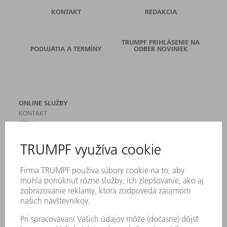
KONTAKT
REDAKCIA
TRUMPF PRIHLÁSENIE NA
PODUJATIA A TERMÍNY
ODBER NOVINIEK
ONLINE SLUŽBY
KONTAKT
SÍDLA
PODUJATIA A TERMÍNY
PRIHLÁSENIE NA ODBER NOVINIEK
KARTA BEZPEČNOSTNÝCH ÚDAJOV
PRODUKTY
STROJE & SYSTÉMY
LASER
VÝKONOVÁ ELEKTRONIKA
ELEKTRICKÉ RUČNÉ NÁRADIE
SMART FACTORY
SOFTVÉR