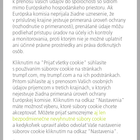
SLUŽBY
APLIKÁCIE
ODVETVIA
PODNIK
KARIÉRA
PONUKY PRACOVNÝCH MIEST
PROFIL FIRMY
PREDSTAVENSTVO
SPRÁVA O HOSPODÁRENÍ
FIREMNÉ PRINCÍPY
ZHODA
SYSTÉM OZNAMOVANIA
SECURITY
TLAČOVÉ SPRÁVY
ČASOPISY
STABILITA
ŽIVOTNÉ PROSTREDIE & KLÍMA
SOCIÁLNE VECI & SPOLOČNOSŤ
VEDENIE PODNIKU