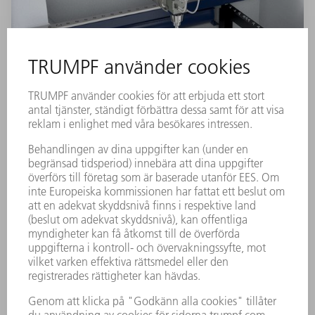
Variabelt spännsystem
Med det variabla spännsystemet hos TruLaser Cell
3000 kan du utnyttja alla alternativen hos ett unikt
och flexibelt arbetsområdeshanteringssystem. Hela
matrissystemet hjälper dig att uppnå reproducerbar
uppsättning av fixturer. Du kan bekvämt anpassa
arbetshöjden efter era behov och
bearbetningsuppgiften. Vid utrymmeskrävande
arbeten kan spännsystemet tas bort snabbt och