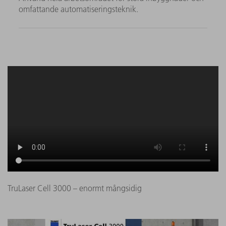
omfattande automatiseringsteknik.
TruLaser Cell 3000 – enormt mångsidig