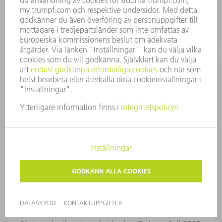
enkelt.
Lyftdörrar på sidorna